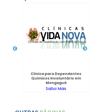
Clin
Dep
 Pelo
Clínica para Dependentes
em Ilha
Químicos Involuntário em
Mongaguá
Saiba Mais