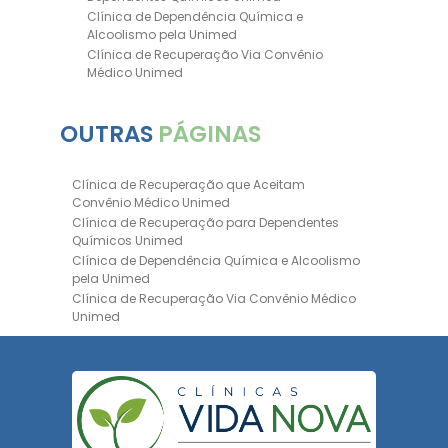
Clínica de Dependência Química e
Alcoolismo pela Unimed
Clínica de Recuperação Via Convênio
Médico Unimed
Clínica de Recuperação Convênio
Bradesco
OUTRAS
PÁGINAS
Clinica de Recuperação de Drogas Pelo
Bradesco Saúde
Hospital Psiquiátrico para Dependentes
Clínica de Recuperação que Aceitam
Químicos Unimed
Convênio Médico Unimed
Internação Unimed para Dependentes
Clínica de Recuperação para Dependentes
Químicos
Químicos Unimed
Clínica de Reabilitação com Convênio
Clínica de Dependência Química e Alcoolismo
Bradesco Saúde
pela Unimed
Clínica de Recuperação Via Convênio
Clínica de Recuperação Via Convênio Médico
Médico
Unimed
Clínica para Dependentes Químicos
Clínica de Recuperação Convênio Bradesco
Clinica de Recuperação de Dependentes
Clinica de Recuperação de Drogas Pelo
Químicos
Bradesco Saúde
Tratamento para Dependência Química e
Hospital Psiquiátrico para Dependentes
Saúde Mental
Químicos Unimed
Clínica de Reabilitação para
Internação Unimed para Dependentes
Dependentes Químicos