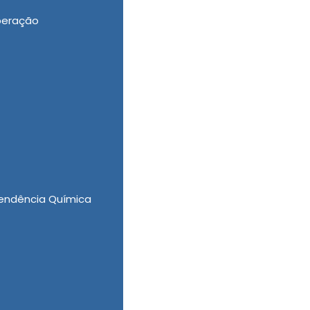
peração
 Clínica de reabilitação. Dispondo de uma
endência Química
amos seu contato.