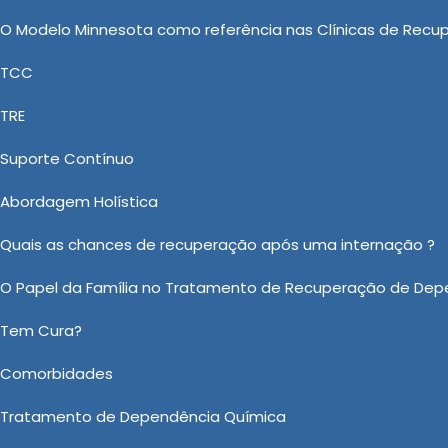
truir vínculos afetivos. Esse tratamento é conduzido por
O Modelo Minnesota como referência nas Clínicas de Recu
, que atua na recuperação da saúde física e mental do
TCC
a social de forma progressiva e segura.
TRE
mento para álcool e drogas
Suporte Contínuo
 para álcool e Drogas em Araraquara, Tratamento
bilitação Pelo Convenio Bradesco Saúde, Clínica de
Abordagem Holística
ternação Voluntária Dependente Químico e Internação
Quais as chances de recuperação após uma internação ?
 Nova destaca-se entre as demais empresas do ramo de
O Papel da Família no Tratamento de Recuperação de Dep
 a Casa Vida Nova tem os melhores profissionais. Aguard
Tem Cura?
 sobre Tratamento para álcool e Drogas em Araraquara?
Ou em nosso WhatsApp
Clicando aqui
Comorbidades
Tratamento de Dependência Química
Email:
*