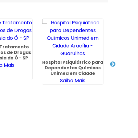
e Tratamento
Clínica 
ios de Drogas
para Usuá
ia do Ó - SP
em Itai
Hospital Psiquiátrico para
a Mais
Sa
Dependentes Químicos
Unimed em Cidade
Aracília - Guarulhos
Saiba Mais