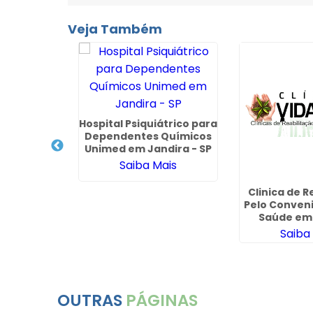
Veja Também
Hospital Psiquiátrico para
Dependentes Químicos
Unimed em Jandira - SP
Saiba Mais
abilitação
Clinica de R
 Bradesco
Pelo Conven
 Domingos
Saúde em
Brasil
ais
Saiba
OUTRAS
PÁGINAS