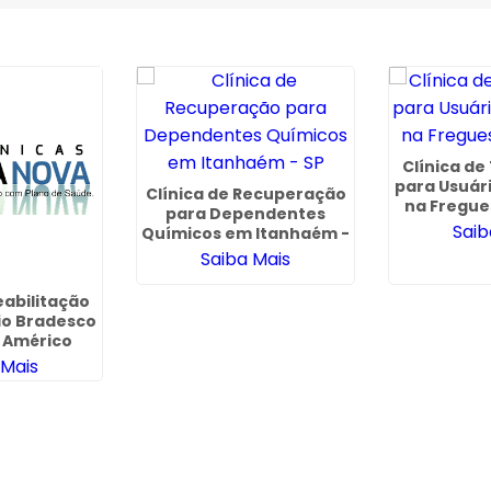
Clínica d
para Usuár
Clínica de Recuperação
na Fregues
para Dependentes
Saib
Químicos em Itanhaém -
SP
Saiba Mais
eabilitação
io Bradesco
 Américo
iense
 Mais