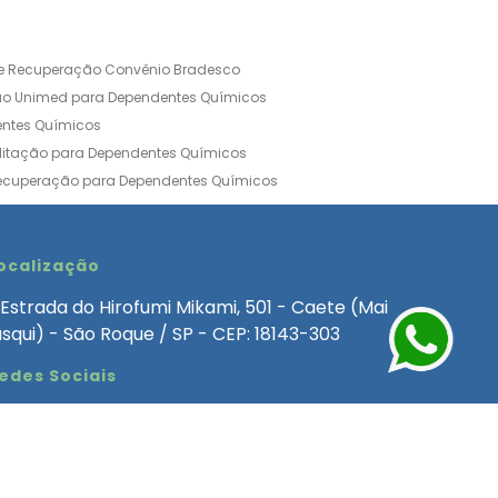
de Recuperação Convênio Bradesco
ão Unimed para Dependentes Químicos
entes Químicos
ilitação para Dependentes Químicos
Recuperação para Dependentes Químicos
ia Convênio Médico SulAmérica
aria para Dependentes Quimicos
inica de Recuperação Alcoolismo
ocalização
ca de Recuperação de Drogas Feminina
Estrada do Hirofumi Mikami, 501 - Caete (Mai
angélica
Clínica de Recuperação para Alcoólatra
asqui) - São Roque / SP - CEP: 18143-303
ntes Químicos
Clinica Dependencia Quimica
edes Sociais
 Involuntaria para Dependentes Quimicos
endentes Químicos Particular
as
Clínica Particular para Dependentes Químicos
Drogas
ecuperação para Dependentes Quimicos