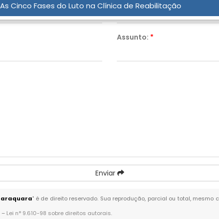
As Cinco Fases do Luto na Clínica de Reabilitação
Assunto:
*
Enviar
Araraquara
" é de direito reservado. Sua reprodução, parcial ou total, mesmo 
. –
Lei n° 9.610-98 sobre direitos autorais
.