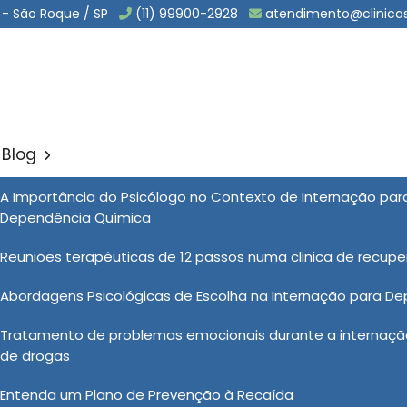
 - São Roque / SP
(11) 99900-2928
atendimento@clinica
Blog
ol e Drogas em Araraquar
A Importância do Psicólogo no Contexto de Internação pa
Sol
Dependência Química
ogas em Araraquara
Reuniões terapêuticas de 12 passos numa clinica de recup
Abordagens Psicológicas de Escolha na Internação para D
processo estruturado que busca auxiliar o paciente na
Tratamento de problemas emocionais durante a internação
e cuidados clínicos, psicológicos e sociais. O primeiro
de drogas
ando necessário, a desintoxicação supervisionada. Em
em grupo e, em alguns casos, atividades familiares, com o
Entenda um Plano de Prevenção à Recaída