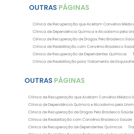
OUTRAS
PÁGINAS
Clínica de Recuperação que Aceitam Convênio Médic
Clínica de Dependência Química e Alcoolismo pela U
Clinica de Recuperação de Drogas Pelo Bradesco Saú
Clínica de Reabilitação com Convênio Bradesco Saú
Clinica de Recuperação de Dependentes Químicos
Clínica de Reabilitação para Tratamento de Esquizofr
Clínica para Dependência Química e Alcoolismo
Cl
Clínica de Recuperação Via Convênio da Porto Seguro
OUTRAS
PÁGINAS
Clínica de Internação para Alcoólatras
Clínica de R
Clínica de Recuperação Até 500 Reais
Clínica de R
Clínica de Recuperação que Aceitam Convênio Médico 
Clínica de Recuperação Feminina Evangélica
Clíni
Clínica de Dependência Química e Alcoolismo pela Uni
Clínica de Recuperação para Alcoólatra
Clínica d
Clinica de Recuperação de Drogas Pelo Bradesco Saúde
Clínica de Tratamento para Dependentes Químicos
Clínica de Reabilitação com Convênio Bradesco Saúde
Clinica Internação Involuntária
Clinica Involuntari
Clinica de Recuperação de Dependentes Químicos
Tr
Clinica para Dependentes Quimicos Internação Involun