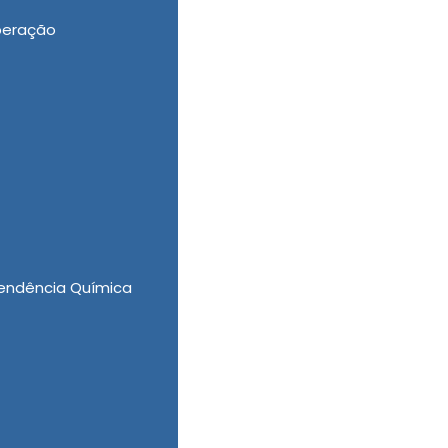
peração
 pacientes recebem apoio especializado e
a desintoxicação física, é oferecido suporte
tégias para a prevenção de recaídas. Esse
endência Química