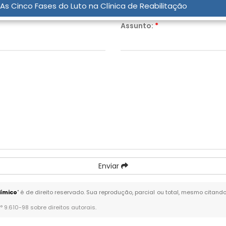
As Cinco Fases do Luto na Clínica de Reabilitação
Assunto:
*
Enviar
ímico
" é de direito reservado. Sua reprodução, parcial ou total, mesmo citand
n° 9.610-98 sobre direitos autorais
.