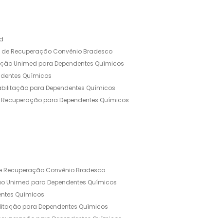
ed
a de Recuperação Convênio Bradesco
ação Unimed para Dependentes Químicos
ndentes Químicos
abilitação para Dependentes Químicos
e Recuperação para Dependentes Químicos
 Via Convênio Médico SulAmérica
untaria para Dependentes Quimicos
Clinica de Recuperação Alcoolismo
nica de Recuperação de Drogas Feminina
Evangélica
de Recuperação Convênio Bradesco
vênio
ão Unimed para Dependentes Químicos
ca
Clinica Dependencia Quimica Feminina
entes Químicos
nina
ilitação para Dependentes Químicos
ependentes Químicos Valor