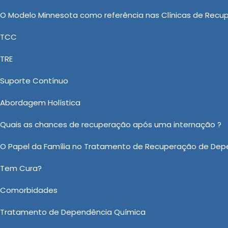
rolado, onde o dependente possa receber o suporte
O Modelo Minnesota como referência nas Clínicas de Recu
TCC
 Dependente Químico: Um Passo
TRE
o
Suporte Contínuo
tária dependente químico nas Clínicas Vida Nova, os
Abordagem Holística
uipe multidisciplinar de profissionais de saúde. Além d
ar as causas subjacentes do vício e desenvolver estra
Quais as chances de recuperação após uma internação ?
amparado e motivado durante o tratamento.
O Papel da Família no Tratamento de Recuperação de Dep
 sobre Internação Involuntária Dependente Químico?
Tem Cura?
Ou em nosso WhatsApp
Clicando aqui
Comorbidades
Tratamento de Dependência Química
Email:
*