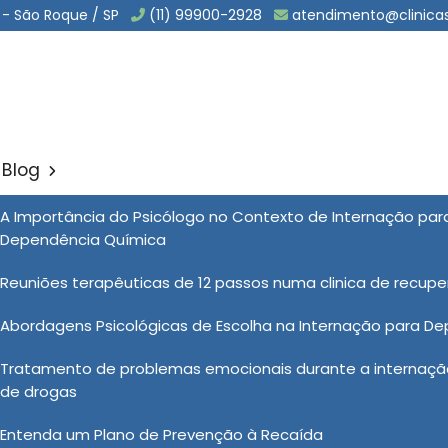
 - São Roque / SP
(11) 99900-2928
atendimento@clinica
Blog
ria Dependente Químico
A Importância do Psicólogo no Contexto de Internação pa
Sol
Dependência Química
endente Químico
Reuniões terapêuticas de 12 passos numa clinica de recup
Abordagens Psicológicas de Escolha na Internação para D
a dependente químico, é crucial compreender que esse
Tratamento de problemas emocionais durante a internação
a pela recuperação e pelo restabelecimento da saúde
de drogas
ida Nova, a internação involuntária é realizada com base
itos e necessidades do indivíduo. Esse processo visa
Entenda um Plano de Prevenção à Recaída