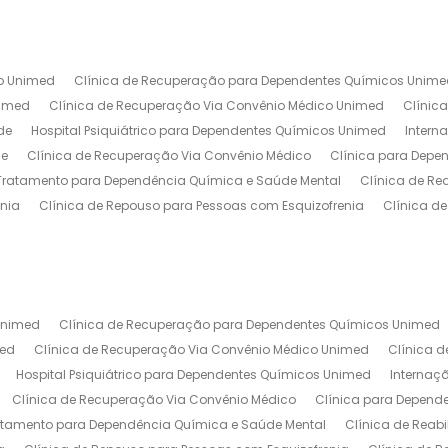
o Unimed
Clínica de Recuperação para Dependentes Químicos Unim
nimed
Clínica de Recuperação Via Convênio Médico Unimed
Clínic
de
Hospital Psiquiátrico para Dependentes Químicos Unimed
Intern
de
Clínica de Recuperação Via Convênio Médico
Clínica para Depe
Tratamento para Dependência Química e Saúde Mental
Clínica de Re
enia
Clínica de Repouso para Pessoas com Esquizofrenia
Clínica d
ínica de Tratamento para Usuários de Drogas
Clínica de Recuperação
Centro de Recuperação de Drogados
Clinica de Internação Invol
eabilitação de Luxo
Clinica de Reabilitação Internação Involuntaria
ecuperação Baixo Custo
Clinica de Recuperação de Alcoólatras
Cli
Unimed
Clínica de Recuperação para Dependentes Químicos Unimed
ca de Recuperação Involuntária
Clínica de Recuperação Involuntária 
med
Clínica de Recuperação Via Convênio Médico Unimed
Clínica 
e Recuperação para Drogados
Clínica de Recuperação que Aceita Con
Hospital Psiquiátrico para Dependentes Químicos Unimed
Internaç
Clinica Dependencia Quimica
Clinica Dependencia Quimica Evangeli
Clínica de Recuperação Via Convênio Médico
Clínica para Depend
a para Dependentes Quimicos
Clínica para Dependentes Químicos Femi
atamento para Dependência Química e Saúde Mental
Clínica de Reab
taria
Clínica para Dependentes Químicos Particular
Clínica para D