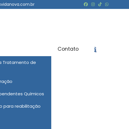
svidanova.com.br
Contato
ra Tratamento de
icite um Orçamento
Chame no WhatsApp
eração
Informações
ependentes Químicos
 para reabilitação