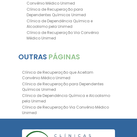
Convênio Médico Unimed
Clínica de Recuperação para
Dependentes Químicos Unimed
Clínica de Dependência Química e
Alcoolismo pela Unimed
Clínica de Recuperação Via Convênio
Médico Unimed
Clínica de Recuperação Convênio
Bradesco
OUTRAS
PÁGINAS
Clinica de Recuperação de Drogas Pelo
Bradesco Saúde
Hospital Psiquiátrico para Dependentes
Clínica de Recuperação que Aceitam
Químicos Unimed
Convênio Médico Unimed
Internação Unimed para Dependentes
Clínica de Recuperação para Dependentes
Químicos
Químicos Unimed
Clínica de Reabilitação com Convênio
Clínica de Dependência Química e Alcoolismo
Bradesco Saúde
pela Unimed
Clínica de Recuperação Via Convênio
Clínica de Recuperação Via Convênio Médico
Médico
Unimed
Clínica para Dependentes Químicos
Clínica de Recuperação Convênio Bradesco
Clinica de Recuperação de Dependentes
Clinica de Recuperação de Drogas Pelo
Químicos
Bradesco Saúde
Tratamento para Dependência Química e