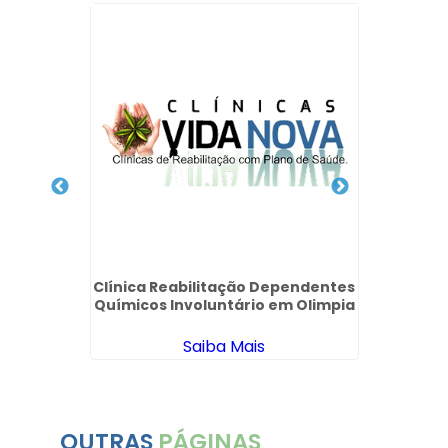
o em Itu
Clínica Reabilitação Dependentes
Clínic
Químicos Involuntário em Olimpia
Químic
Saiba Mais
OUTRAS
PÁGINAS