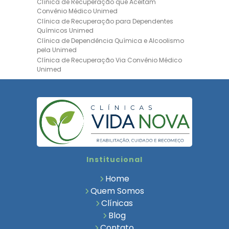
Clínica de Recuperação que Aceitam
Convênio Médico Unimed
Clínica de Recuperação para Dependentes
Químicos Unimed
Clínica de Dependência Química e Alcoolismo
pela Unimed
Clínica de Recuperação Via Convênio Médico
Unimed
Clínica de Recuperação Convênio Bradesco
Clinica de Recuperação de Drogas Pelo
Bradesco Saúde
Hospital Psiquiátrico para Dependentes
Químicos Unimed
Internação Unimed para Dependentes
Químicos
Clínica de Reabilitação com Convênio
Institucional
Bradesco Saúde
Clínica de Recuperação Via Convênio Médico
Home
Clínica para Dependentes Químicos
Quem Somos
Clinica de Recuperação de Dependentes
Clínicas
Químicos
Blog
Tratamento para Dependência Química e
Saúde Mental
Contato