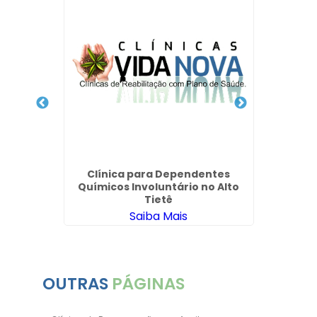
Clín
Dep
J
 para
Clínica para Dependentes
mpinas
Químicos Involuntário no Alto
Tietê
Saiba Mais
OUTRAS
PÁGINAS