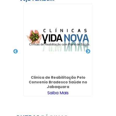
Clín
Depend
ica
Clinica de Reabilitação Pelo
ente
Convenio Bradesco Saúde no
Jabaquara
Saiba Mais