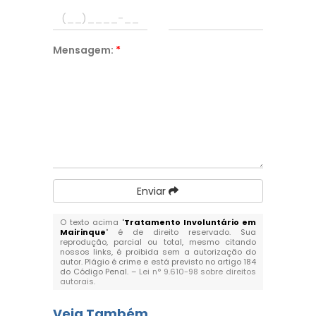
Mensagem:
*
Enviar
O texto acima "
Tratamento Involuntário em
Mairinque
" é de direito reservado. Sua
reprodução, parcial ou total, mesmo citando
nossos links, é proibida sem a autorização do
autor. Plágio é crime e está previsto no artigo 184
do Código Penal. –
Lei n° 9.610-98 sobre direitos
autorais
.
Veja Também