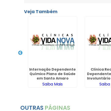
Veja Também
cuperação
dentes
imentas -
hos
ais
Internação Dependente
Clínica Re
Químico Plano de Saúde
Dependente
em Santo Amaro
Involuntário
Mir
Saiba Mais
Saiba
OUTRAS
PÁGINAS