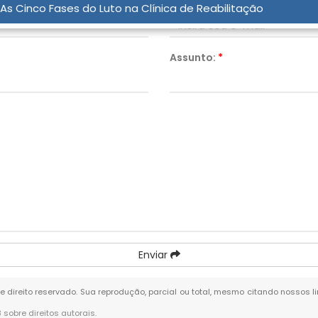
Email:
*
As Cinco Fases do Luto na Clínica de Reabilitação
Assunto:
*
Enviar
de direito reservado. Sua reprodução, parcial ou total, mesmo citando nossos li
8 sobre direitos autorais
.