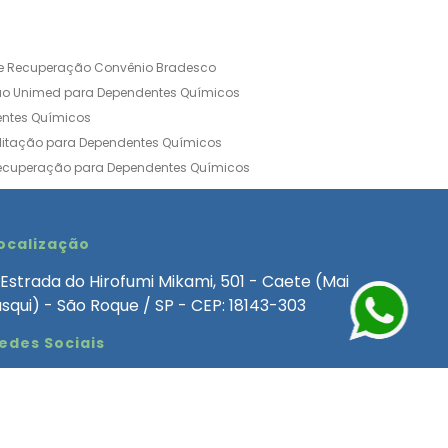
de Recuperação Convênio Bradesco
ão Unimed para Dependentes Químicos
entes Químicos
ilitação para Dependentes Químicos
Recuperação para Dependentes Químicos
ia Convênio Médico SulAmérica
aria para Dependentes Quimicos
inica de Recuperação Alcoolismo
ocalização
ca de Recuperação de Drogas Feminina
Estrada do Hirofumi Mikami, 501 - Caete (Mai
angélica
Clínica de Recuperação para Alcoólatra
asqui) - São Roque / SP - CEP: 18143-303
ntes Químicos
Clinica Dependencia Quimica
edes Sociais
 Involuntaria para Dependentes Quimicos
endentes Químicos Particular
as
Clínica Particular para Dependentes Químicos
Drogas
ecuperação para Dependentes Quimicos