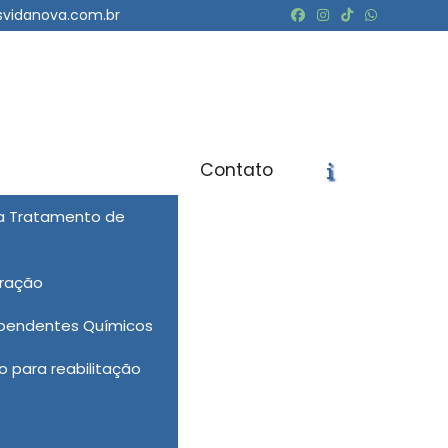
svidanova.com.br
Contato
ra Tratamento de
icite um Orçamento
Chame no WhatsApp
eração
Informações
ependentes Químicos
 para reabilitação