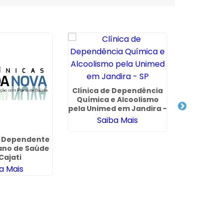
Clínica de Dependência
Clinica 
Química e Alcoolismo
de Drogas
pela Unimed em Jandira -
Saúde e
SP
Gu
Saiba Mais
Sa
o Dependente
ano de Saúde
Cajati
a Mais