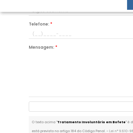
Nome:
*
Telefone:
*
Mensagem:
*
O texto acima "
Tratamento Involuntário em Bofete
" é 
está previsto no artigo 184 do Código Penal. –
Lei n° 9.610-9