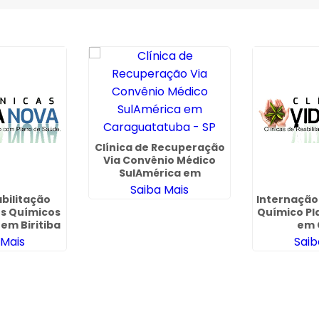
Clínica de Recuperação
Via Convênio Médico
SulAmérica em
Caraguatatuba - SP
Saiba Mais
abilitação
Internaçã
s Químicos
Químico Pl
 em Biritiba
em 
im
 Mais
Saib