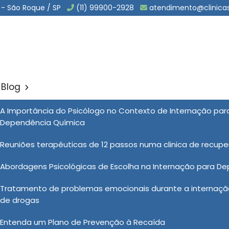
 - São Roque / SP
(11) 99900-2928
atendimento@clinica
Blog
rio em Bofete
A Importância do Psicólogo no Contexto de Internação pa
Sol
Dependência Química
Bofete
Reuniões terapêuticas de 12 passos numa clinica de recup
Abordagens Psicológicas de Escolha na Internação para D
línicas Vida Nova, os pacientes recebem suporte e
Tratamento de problemas emocionais durante a internação
ultidisciplinar de profissionais de saúde. Além da
de drogas
gico e terapêutico para ajudar o paciente a enfrentar os
s eficazes para a prevenção de recaídas. Esse suporte
Entenda um Plano de Prevenção à Recaída