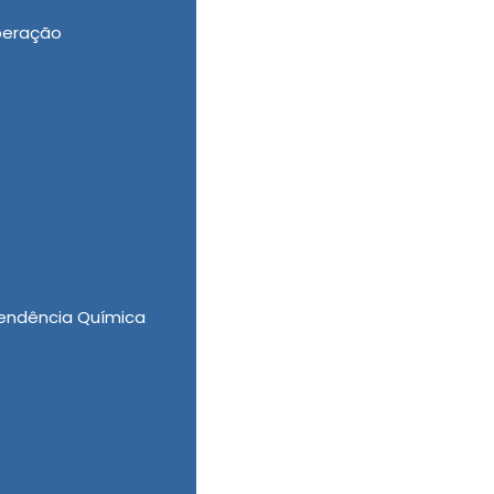
peração
pendentes Químicos, Clinica de Recuperação
lor, a New New Clinica Vida Nova se destaca
voluntário em Bofete ideal para promover a
 competentes profissionais e as principais
endência Química