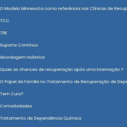
aciente se sinta compreendido e apoiado durante todo o
O Modelo Minnesota como referência nas Clínicas de Recu
TCC
: Uma Abordagem Responsável e
TRE
Nova
Suporte Contínuo
ção Feminina Evangélica, Clínica de Tratamento para De
Abordagem Holística
coolismo e Clínica de Reabilitação para Alcoólatras Va
aúde justamente pelo fato de viabilizar Tratamento In
Quais as chances de recuperação após uma internação ?
ntre em contato e realize uma cotação. Temos os mais
O Papel da Família no Tratamento de Recuperação de Dep
 melhor atendimento possível.
Tem Cura?
 sobre Tratamento Involuntário em Bofete?
Comorbidades
Ou em nosso WhatsApp
Clicando aqui
Tratamento de Dependência Química