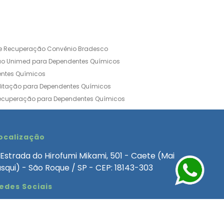
de Recuperação Convênio Bradesco
ão Unimed para Dependentes Químicos
entes Químicos
ilitação para Dependentes Químicos
Recuperação para Dependentes Químicos
ia Convênio Médico SulAmérica
aria para Dependentes Quimicos
inica de Recuperação Alcoolismo
ocalização
ca de Recuperação de Drogas Feminina
Estrada do Hirofumi Mikami, 501 - Caete (Mai
angélica
Clínica de Recuperação para Alcoólatra
asqui) - São Roque / SP - CEP: 18143-303
ntes Químicos
Clinica Dependencia Quimica
edes Sociais
 Involuntaria para Dependentes Quimicos
endentes Químicos Particular
as
Clínica Particular para Dependentes Químicos
Drogas