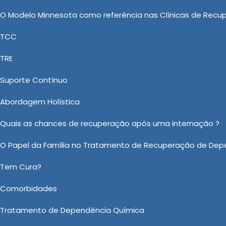
gando em nosso site! Se preferir, utilize os canais de
O Modelo Minnesota como referência nas Clínicas de Recu
nte com nosso atendimento especializado para buscar
TCC
TRE
o clínica psiquiátrica particular
Suporte Contínuo
Abordagem Holística
ica Involuntária Como Proceder, Tratamento para álcool
tes Químicos Involuntário, Internação Psiquiátrica
Quais as chances de recuperação após uma internação ?
Alcoólatras, a Casa Vida Nova fornece Clínica Psiquiá
O Papel da Família no Tratamento de Recuperação de Dep
 líder no setor de Clínica de reabilitação, contamos t
a realizar um excelente atendimento. Entre em contato e 
Tem Cura?
Comorbidades
sobre Clínica Psiquiátrica Particular Internação na Sumaré?
Ou em nosso WhatsApp
Clicando aqui
Tratamento de Dependência Química