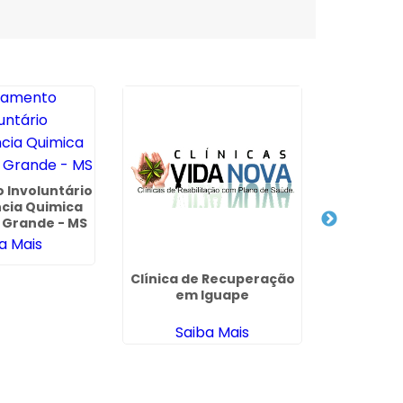
 Involuntário
Clínica d
cia Quimica
Pes
Grande - MS
Esqui
Tau
a Mais
Sa
Clínica de Recuperação
em Iguape
Saiba Mais