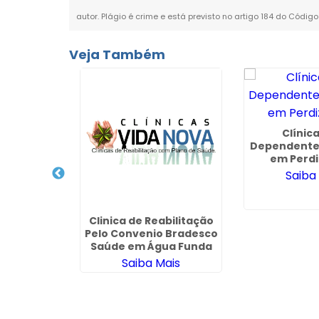
autor. Plágio é crime e está previsto no artigo 184 do Código
Veja Também
Clínic
Dependente
em Perdi
cuperação
Saiba
Convênio
imed em
 - SP
ais
Clinica de Reabilitação
Pelo Convenio Bradesco
Saúde em Água Funda
Saiba Mais