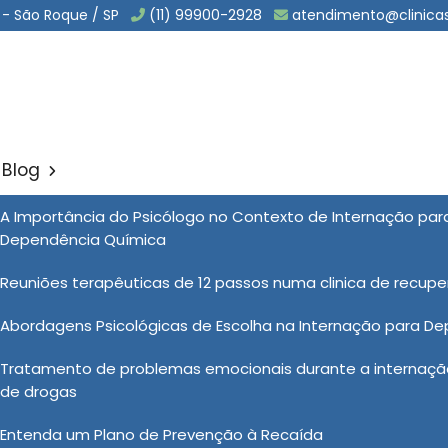
 - São Roque / SP
(11) 99900-2928
atendimento@clinica
Blog
Particular Internação na Su
A Importância do Psicólogo no Contexto de Internação pa
Sol
Dependência Química
ar Internação na Sumaré
Reuniões terapêuticas de 12 passos numa clinica de recup
Abordagens Psicológicas de Escolha na Internação para D
 psiquiátrica particular internação
para te atender
Tratamento de problemas emocionais durante a internação
ados, tratamento humanizado e atendimento discreto,
de drogas
o ao Instituto Noah, uma clínica especializada em
 de dependentes químicos. Quer conhecer mais sobre
Entenda um Plano de Prevenção à Recaída