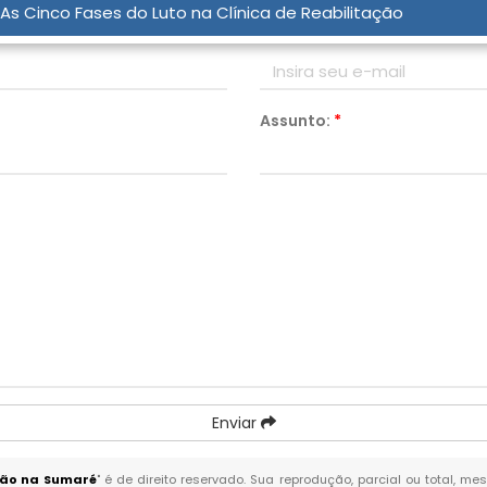
As Cinco Fases do Luto na Clínica de Reabilitação
Email:
*
Assunto:
*
Enviar
ação na Sumaré
" é de direito reservado. Sua reprodução, parcial ou total, m