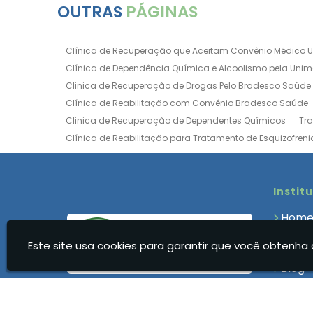
OUTRAS
PÁGINAS
Clínica de Recuperação que Aceitam Convênio Médico 
Clínica de Dependência Química e Alcoolismo pela Uni
Clinica de Recuperação de Drogas Pelo Bradesco Saúde
Clínica de Reabilitação com Convênio Bradesco Saúde
Clinica de Recuperação de Dependentes Químicos
Tr
Clínica de Reabilitação para Tratamento de Esquizofreni
Clínica para Dependência Química e Alcoolismo
Clín
Clínica de Recuperação Via Convênio da Porto Seguro
Clínica de Internação para Alcoólatras
Clínica de Rea
Instit
Clínica de Recuperação Até 500 Reais
Clínica de Rec
Hom
Clínica de Recuperação Feminina Evangélica
Clínica
Quem
Clínica de Recuperação para Drogados
Clínica de R
Este site usa cookies para garantir que você obtenha 
Clíni
Clinica Dependencia Quimica Evangelica
Clinica Dep
Blog
Clínica para Dependentes Químicos Feminina
Clinica
Cont
Clínica para Dependentes Químicos Valor
Clinica par
Infor
Clínica Reabilitação Dependentes Químicos
Clínica R