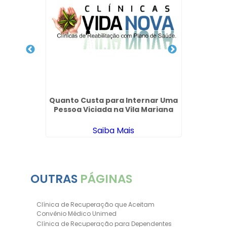
Clí
Conv
o Que
Quanto Custa para Internar Uma
o Alto
Pessoa Viciada na Vila Mariana
Saiba Mais
OUTRAS
PÁGINAS
Clínica de Recuperação que Aceitam
Convênio Médico Unimed
Clínica de Recuperação para Dependentes