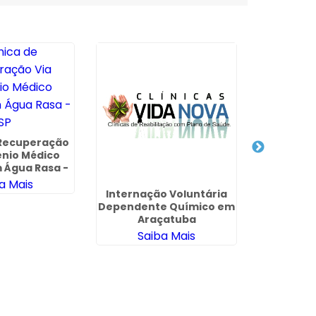
 Recuperação
ênio Médico
 Água Rasa -
SP
a Mais
Internação Voluntária
Clinica 
Dependente Químico em
de Drog
Araçatuba
J
Saiba Mais
Sa