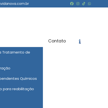
svidanova.com.br
Contato
ra Tratamento de
icite um Orçamento
Chame no WhatsApp
eração
Informações
ependentes Químicos
 para reabilitação