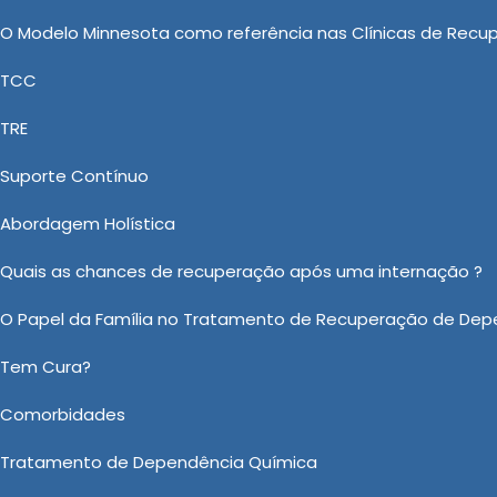
periência mais acolhedora e discreta, favorecendo o
O Modelo Minnesota como referência nas Clínicas de Recu
amento. Essa proposta proporciona um cuidado mais
TCC
alidade de cada pessoa ao longo de sua recuperação.
TRE
átrica de luxo
Suporte Contínuo
ca de Recuperação de Drogas, Clínica Psiquiátrica de
Involuntário, Internação Involuntária Psiquiatria e
Abordagem Holística
aúde de alta qualidade e credibilidade no mercado de
Quais as chances de recuperação após uma internação ?
hores resultados para sua empresa. Possibilitando dive
O Papel da Família no Tratamento de Recuperação de Dep
nica Psiquiátrica de Luxo em Água Funda. Temos uma equ
Tem Cura?
 sobre Clínica Psiquiátrica de Luxo em Água Funda?
Ou em nosso WhatsApp
Clicando aqui
Comorbidades
Tratamento de Dependência Química
Email:
*