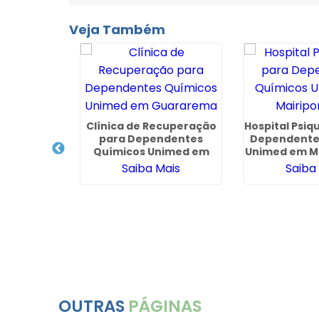
Veja Também
cuperação
Clínica de Recuperação
Hospital Psiq
adesco em
para Dependentes
Dependente
 - SP
Químicos Unimed em
Unimed em Ma
Guararema
ais
Saiba Mais
Saiba
OUTRAS
PÁGINAS