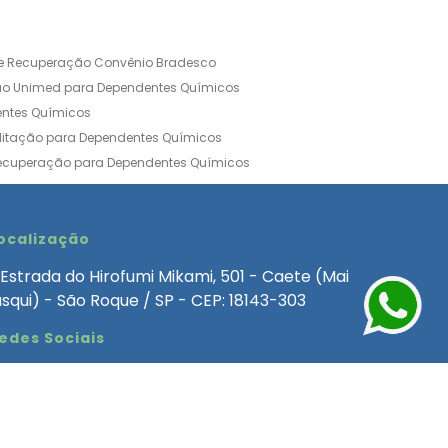
de Recuperação Convênio Bradesco
ão Unimed para Dependentes Químicos
entes Químicos
ilitação para Dependentes Químicos
Recuperação para Dependentes Químicos
ia Convênio Médico SulAmérica
aria para Dependentes Quimicos
inica de Recuperação Alcoolismo
ocalização
ca de Recuperação de Drogas Feminina
Estrada do Hirofumi Mikami, 501 - Caete (Mai
angélica
Clínica de Recuperação para Alcoólatra
asqui) - São Roque / SP - CEP: 18143-303
ntes Químicos
Clinica Dependencia Quimica
edes Sociais
 Involuntaria para Dependentes Quimicos
endentes Químicos Particular
as
Clínica Particular para Dependentes Químicos
Drogas
ecuperação para Dependentes Quimicos