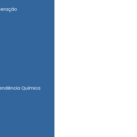
peração
rsas escolhas para os melhores resultados, a
endência Química
ipe de sucesso esperando pelo seu contato.