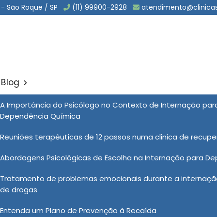
 - São Roque / SP
(11) 99900-2928
atendimento@clinica
Blog
de Luxo em Água Funda
A Importância do Psicólogo no Contexto de Internação pa
Sol
Dependência Química
em Água Funda
Reuniões terapêuticas de 12 passos numa clinica de recup
Abordagens Psicológicas de Escolha na Internação para D
rutura dedicada ao tratamento da saúde mental que
Tratamento de problemas emocionais durante a internação
rivacidade e serviços personalizados. Nesse modelo de
de drogas
ações individuais, alimentação elaborada, atividades
mento por profissionais altamente qualificados. O
Entenda um Plano de Prevenção à Recaída