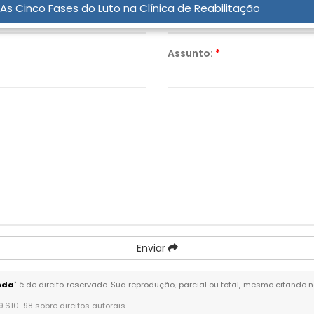
As Cinco Fases do Luto na Clínica de Reabilitação
Assunto:
*
Enviar
unda
" é de direito reservado. Sua reprodução, parcial ou total, mesmo citando n
 9.610-98 sobre direitos autorais
.