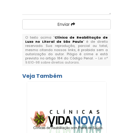
Enviar
O texto acima "
Clínica de Reabilitação de
Luxo no Litoral de São Paulo
" é de direito
reservado. Sua reprodução, parcial ou total,
mesmo citando nossos links, é proibida sem a
autorização do autor. Plágio é crime e está
previsto no artigo 184 do Código Penal. –
Lei n°
9.610-98 sobre direitos autorais
.
Veja Também
ara
Clín
a Vila
Depend
Li