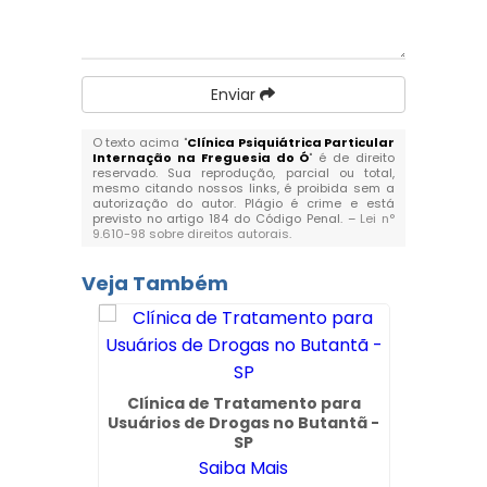
Enviar
O texto acima "
Clínica Psiquiátrica Particular
Internação na Freguesia do Ó
" é de direito
reservado. Sua reprodução, parcial ou total,
mesmo citando nossos links, é proibida sem a
autorização do autor. Plágio é crime e está
previsto no artigo 184 do Código Penal. –
Lei n°
9.610-98 sobre direitos autorais
.
Veja Também
Clínica de Tratamento para
Usuários de Drogas no Butantã -
Clí
SP
Aceita
Saiba Mais
em 