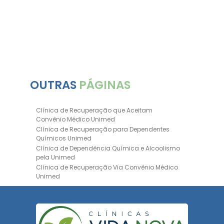
Inter
Plan
OUTRAS
PÁGINAS
Clínica de Recuperação que Aceitam
Convênio Médico Unimed
Clínica de Recuperação para Dependentes
Químicos Unimed
Clínica de Dependência Química e Alcoolismo
pela Unimed
Clínica de Recuperação Via Convênio Médico
Unimed
Clínica de Recuperação Convênio Bradesco
Clinica de Recuperação de Drogas Pelo
Bradesco Saúde
Hospital Psiquiátrico para Dependentes