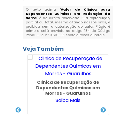
O texto acima "
Valor de Clinica para
Dependentes Quimicos em Redenção da
Serra
" é de direito reservado. Sua reprodução,
parcial ou total, mesmo citando nossos links, é
proibida sem a autorização do autor. Plágio é
crime e está previsto no artigo 184 do Código
Penal. –
Lei n° 9.610-98 sobre direitos autorais
.
Veja Também
 Via
Clinica de Recuperação de
d no
Dependentes Químicos em
 SP
Morros - Guarulhos
Saiba Mais