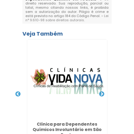
direito reservado. Sua reprodução, parcial ou
total, mesmo citando nossos links, é proibida
sem a autorização do autor. Plágio é crime e
está previsto no artigo 184 do Código Penal. –
Lei
n° 9.610-98 sobre direitos autorais
.
Veja Também
ica
Clínica para Dependentes
Clínic
der em
Químicos Involuntário em São
Químic