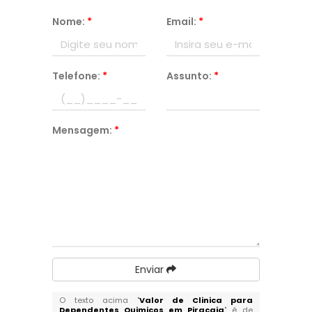
Nome:
*
Email:
*
Telefone:
*
Assunto:
*
Mensagem:
*
Enviar
O texto acima "
Valor de Clinica para
Dependentes Quimicos em Piracaia
" é de