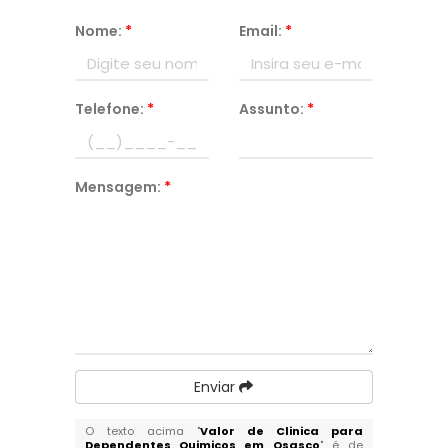
Nome:
*
Email:
*
Telefone:
*
Assunto:
*
Mensagem:
*
Enviar
O texto acima "
Valor de Clinica para
Dependentes Quimicos em Osasco
" é de