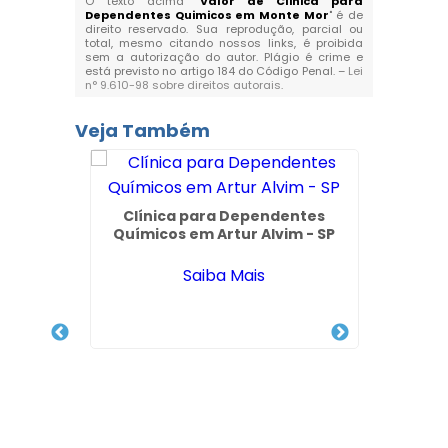
O texto acima "
Valor de Clinica para
Dependentes Quimicos em Monte Mor
" é de
direito reservado. Sua reprodução, parcial ou
total, mesmo citando nossos links, é proibida
sem a autorização do autor. Plágio é crime e
está previsto no artigo 184 do Código Penal. –
Lei
n° 9.610-98 sobre direitos autorais
.
Veja Também
Clínica para Dependentes
Químicos em Artur Alvim - SP
Cli
Depend
Saiba Mais
o Que