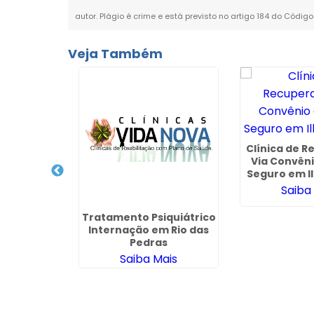
autor. Plágio é crime e está previsto no artigo 184 do Código
Veja Também
cuperação
Clínica de 
adesco em
Via Convêni
 - SP
Seguro em Il
ais
Saiba
Tratamento Psiquiátrico
Internação em Rio das
Pedras
Saiba Mais