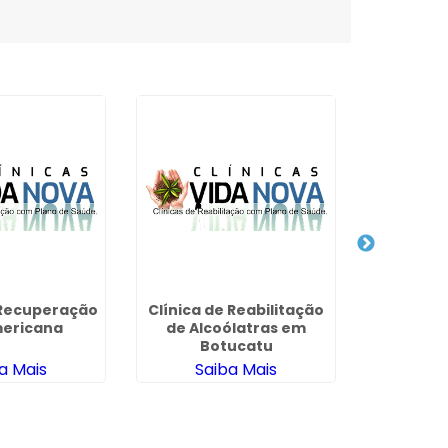
 Recuperação
Clínica de Reabilitação
Quanto
ericana
de Alcoólatras em
Interna
Botucatu
Viciada
a Mais
Saiba Mais
Sa