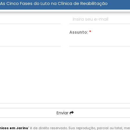
As Cinco Fases do Luto na Clínica de Reabilitação
Email:
*
Assunto:
*
Enviar
micos em Jarinu
" é de direito reservado. Sua reprodução, parcial ou total, 