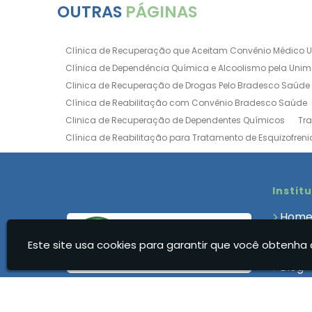
OUTRAS
PÁGINAS
Clínica de Recuperação que Aceitam Convênio Médico 
Clínica de Dependência Química e Alcoolismo pela Uni
Clinica de Recuperação de Drogas Pelo Bradesco Saúde
Clínica de Reabilitação com Convênio Bradesco Saúde
Clinica de Recuperação de Dependentes Químicos
Tr
Clínica de Reabilitação para Tratamento de Esquizofreni
Clínica para Dependência Química e Alcoolismo
Clín
Clínica de Recuperação Via Convênio da Porto Seguro
Clínica de Internação para Alcoólatras
Clínica de Rea
Instit
Clínica de Recuperação Até 500 Reais
Clínica de Rec
Hom
Clínica de Recuperação Feminina Evangélica
Clínica
Quem
Clínica de Recuperação para Drogados
Clínica de R
Este site usa cookies para garantir que você obtenha 
Clíni
Clinica Dependencia Quimica Evangelica
Clinica Dep
Blog
Clínica para Dependentes Químicos Feminina
Clinica
Cont
Clínica para Dependentes Químicos Valor
Clinica par
Infor
Clínica Reabilitação Dependentes Químicos
Clínica R