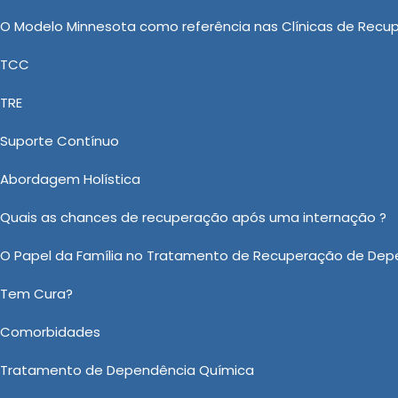
ão apenas na resolução do problema
O Modelo Minnesota como referência nas Clínicas de Recu
na transformação de vidas e na
TCC
vida.
TRE
ependentes Químicos:
ão e Bem-Estar
Suporte Contínuo
Abordagem Holística
 Recuperação Feminina Evangélica,
ica Internação Involuntária, Clínica Psiquiátrica de L
Quais as chances de recuperação após uma internação ?
este na obtenção dos melhores recursos disponíveis no 
O Papel da Família no Tratamento de Recuperação de Dep
alidade, comprovando o fato de ser a principal empre
rramentas e os mais competentes profissionais objetiva
Tem Cura?
Comorbidades
 sobre Valor de Clinica para Dependentes Quimicos em Jarinu
Ou em nosso WhatsApp
Clicando aqui
Tratamento de Dependência Química