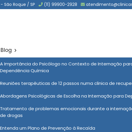
 - São Roque / SP
(11) 99900-2928
atendimento@clinica
Blog
a Dependentes Quimicos em 
A Importância do Psicólogo no Contexto de Internação pa
Sol
Dependência Química
entes Quimicos em Jarinu
Reuniões terapêuticas de 12 passos numa clinica de recup
Abordagens Psicológicas de Escolha na Internação para D
da é um passo crucial na jornada de
Tratamento de problemas emocionais durante a internação
 pacientes têm a oportunidade de
de drogas
dades de enfrentamento saudáveis ​​e
 sociais. O valor de clínica para
Entenda um Plano de Prevenção à Recaída