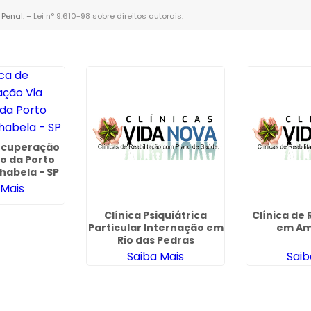
 Penal. –
Lei n° 9.610-98 sobre direitos autorais
.
Recuperação
o da Porto
habela - SP
 Mais
Clínica Psiquiátrica
Clínica de
Particular Internação em
em Am
Rio das Pedras
Saiba Mais
Saib