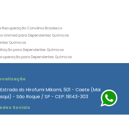
de Recuperação Convênio Bradesco
ão Unimed para Dependentes Químicos
entes Químicos
ilitação para Dependentes Químicos
Recuperação para Dependentes Químicos
ia Convênio Médico SulAmérica
aria para Dependentes Quimicos
inica de Recuperação Alcoolismo
ocalização
ca de Recuperação de Drogas Feminina
Estrada do Hirofumi Mikami, 501 - Caete (Mai
angélica
Clínica de Recuperação para Alcoólatra
asqui) - São Roque / SP - CEP: 18143-303
ntes Químicos
Clinica Dependencia Quimica
edes Sociais
 Involuntaria para Dependentes Quimicos
endentes Químicos Particular
as
Clínica Particular para Dependentes Químicos
Drogas