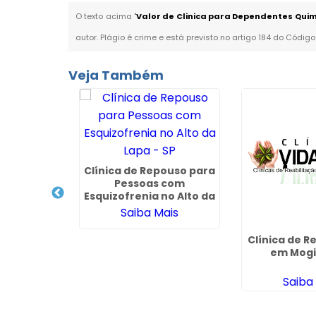
O texto acima "
Valor de Clinica para Dependentes Quim
autor. Plágio é crime e está previsto no artigo 184 do Código
Veja Também
cuperação
Clínica de Repouso para
ndentes
Pessoas com
nte Rasa -
Esquizofrenia no Alto da
Lapa - SP
ais
Saiba Mais
Clínica de 
em Mogi
Saiba