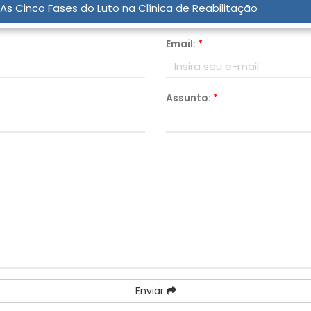
As Cinco Fases do Luto na Clínica de Reabilitação
Email:
*
Assunto:
*
Enviar