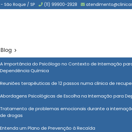
 - São Roque / SP
(11) 99900-2928
atendimento@clinica
Blog
a Dependentes Quimicos em 
A Importância do Psicólogo no Contexto de Internação pa
Sol
Dependência Química
entes Quimicos em Capivari
Reuniões terapêuticas de 12 passos numa clinica de recup
Abordagens Psicológicas de Escolha na Internação para D
ímicos vai muito além do aspecto
Tratamento de problemas emocionais durante a internação
a saúde, recuperação e bem-estar do
de drogas
a clínica especializada, os pacientes
specializado. Além disso, a clínica
Entenda um Plano de Prevenção à Recaída