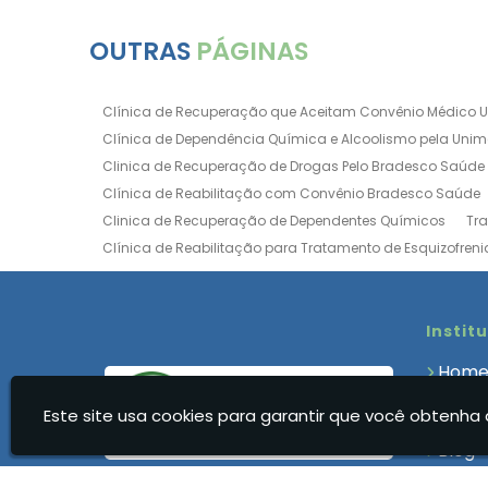
OUTRAS
PÁGINAS
Clínica de Recuperação que Aceitam Convênio Médico 
Clínica de Dependência Química e Alcoolismo pela Uni
Clinica de Recuperação de Drogas Pelo Bradesco Saúde
Clínica de Reabilitação com Convênio Bradesco Saúde
Clinica de Recuperação de Dependentes Químicos
Tr
Clínica de Reabilitação para Tratamento de Esquizofreni
Clínica para Dependência Química e Alcoolismo
Clín
Clínica de Recuperação Via Convênio da Porto Seguro
Clínica de Internação para Alcoólatras
Clínica de Rea
Instit
Clínica de Recuperação Até 500 Reais
Clínica de Rec
Hom
Clínica de Recuperação Feminina Evangélica
Clínica
Quem
Clínica de Recuperação para Drogados
Clínica de R
Este site usa cookies para garantir que você obtenha 
Clíni
Clinica Dependencia Quimica Evangelica
Clinica Dep
Blog
Clínica para Dependentes Químicos Feminina
Clinica
Cont