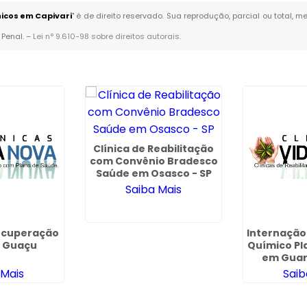
icos em Capivari
" é de direito reservado. Sua reprodução, parcial ou total,
 Penal. –
Lei n° 9.610-98 sobre direitos autorais
.
Clínica de Reabilitação
com Convênio Bradesco
Saúde em Osasco - SP
Saiba Mais
Recuperação
Internaçã
 Guaçu
Químico Pl
em Guar
 Mais
Saib