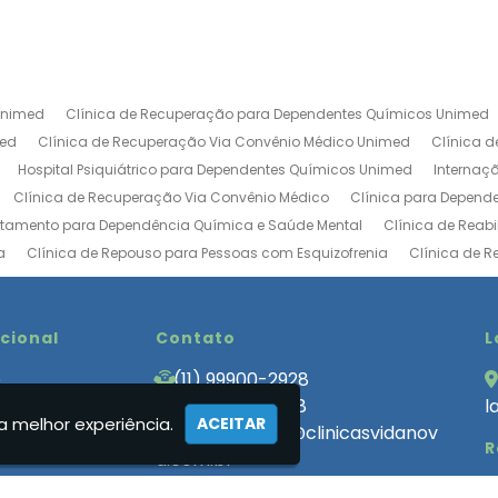
Unimed
Clínica de Recuperação para Dependentes Químicos Unimed
med
Clínica de Recuperação Via Convênio Médico Unimed
Clínica 
Hospital Psiquiátrico para Dependentes Químicos Unimed
Internaç
Clínica de Recuperação Via Convênio Médico
Clínica para Depend
atamento para Dependência Química e Saúde Mental
Clínica de Reab
a
Clínica de Repouso para Pessoas com Esquizofrenia
Clínica de 
ica de Tratamento para Usuários de Drogas
Clínica de Recuperação V
Centro de Recuperação de Drogados
Clinica de Internação Involunt
bilitação de Luxo
ucional
Clinica de Reabilitação Internação Involuntaria
Contato
Cl
L
uperação Baixo Custo
Clinica de Recuperação de Alcoólatras
Clini
e
(11) 99900-2928
 de Recuperação Involuntária
Clínica de Recuperação Involuntária Ev
 Somos
(11) 99900-2928
l
ecuperação que Aceita Convênio
Clínica de Tratamento para Depende
a melhor experiência.
ACEITAR
cas
atendimento@clinicasvidanov
R
endencia Quimica Feminina
Clinica Internação Involuntária
Clinica
a.com.br
 para Dependentes Quimicos Internação Involuntaria
Clínica para Dep
ato