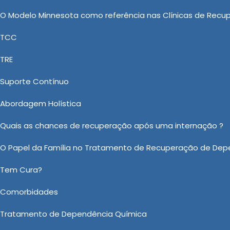
utico, equipado com recursos e
O Modelo Minnesota como referência nas Clínicas de Recu
necessidades individuais de cada
TCC
TRE
ependentes Químicos:
ão e Bem-Estar
Suporte Contínuo
Abordagem Holística
e, a New New Clinica Vida Nova atua
sessoria tanto nas questões de Valor de Clinica para 
Quais as chances de recuperação após uma internação ?
icos, Clinica Dependencia Quimica Feminina, Intern
O Papel da Família no Tratamento de Recuperação de Dep
 Clínica de Recuperação para Alcoólatra, proporcionan
 Contamos com profissionais competentes em conjunto
Tem Cura?
Comorbidades
 sobre Valor de Clinica para Dependentes Quimicos em Capiva
Tratamento de Dependência Química
Ou em nosso WhatsApp
Clicando aqui