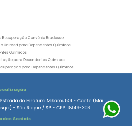
de Recuperação Convênio Bradesco
ão Unimed para Dependentes Químicos
entes Químicos
ilitação para Dependentes Químicos
Recuperação para Dependentes Químicos
ia Convênio Médico SulAmérica
aria para Dependentes Quimicos
inica de Recuperação Alcoolismo
ocalização
ca de Recuperação de Drogas Feminina
Estrada do Hirofumi Mikami, 501 - Caete (Mai
angélica
Clínica de Recuperação para Alcoólatra
asqui) - São Roque / SP - CEP: 18143-303
ntes Químicos
Clinica Dependencia Quimica
edes Sociais
 Involuntaria para Dependentes Quimicos
endentes Químicos Particular