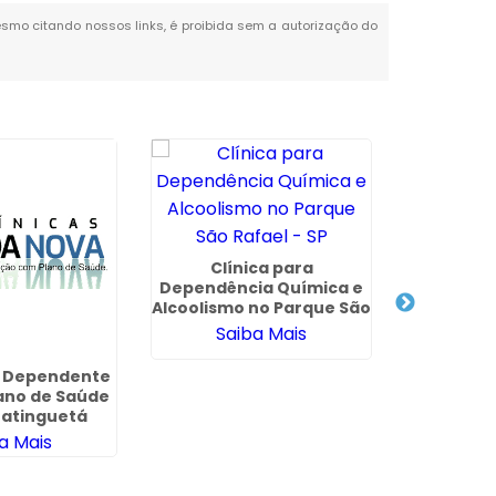
 mesmo citando nossos links, é proibida sem a autorização do
Clínica para
Dependência Química e
Clínica 
Alcoolismo no Parque São
para D
Rafael - SP
Saiba Mais
Químicos 
São 
Sa
o Dependente
ano de Saúde
atinguetá
a Mais