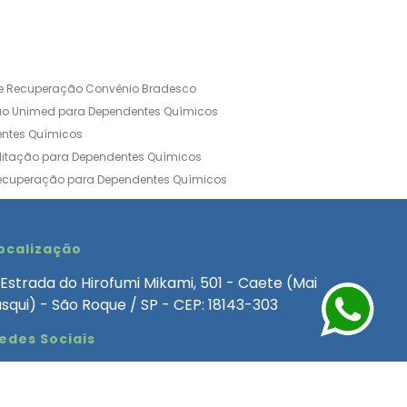
de Recuperação Convênio Bradesco
ão Unimed para Dependentes Químicos
entes Químicos
ilitação para Dependentes Químicos
Recuperação para Dependentes Químicos
ia Convênio Médico SulAmérica
aria para Dependentes Quimicos
inica de Recuperação Alcoolismo
ocalização
ca de Recuperação de Drogas Feminina
Estrada do Hirofumi Mikami, 501 - Caete (Mai
angélica
Clínica de Recuperação para Alcoólatra
asqui) - São Roque / SP - CEP: 18143-303
ntes Químicos
Clinica Dependencia Quimica
edes Sociais
 Involuntaria para Dependentes Quimicos
endentes Químicos Particular
as
Clínica Particular para Dependentes Químicos
Drogas