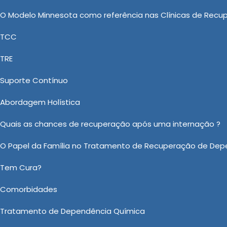
ão apenas na resolução do problema
O Modelo Minnesota como referência nas Clínicas de Recu
na transformação de vidas e na
TCC
vida.
TRE
ependentes Químicos:
ão e Bem-Estar
Suporte Contínuo
Abordagem Holística
nica para Dependentes Quimicos em
Clínica de Saúde, conte com a New New Clinica Vida No
Quais as chances de recuperação após uma internação ?
ação Psiquiátrica Involuntária Como Proceder, Interna
O Papel da Família no Tratamento de Recuperação de Dep
ependente Químico Plano de Saúde com a mesma excelên
New Clinica Vida Nova disponibiliza profissionais especi
Tem Cura?
Comorbidades
o sobre Valor de Clinica para Dependentes Quimicos em Caçap
Ou em nosso WhatsApp
Clicando aqui
Tratamento de Dependência Química