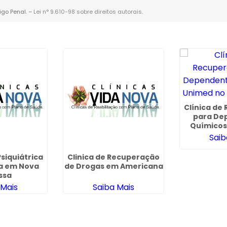
igo Penal. –
Lei n° 9.610-98 sobre direitos autorais
.
Clínica de
para De
Químicos
Saco
Saib
siquiátrica
Clinica de Recuperação
ia em Nova
de Drogas em Americana
ssa
 Mais
Saiba Mais