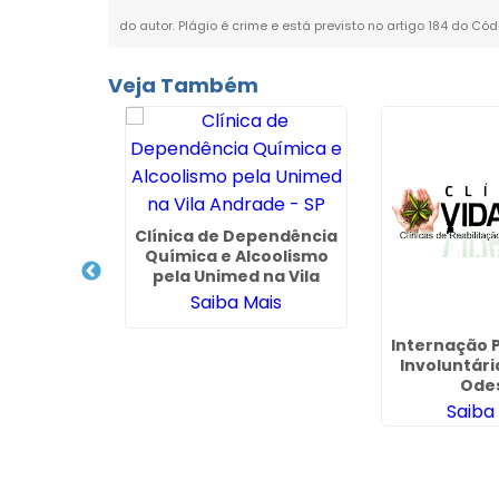
do autor. Plágio é crime e está previsto no artigo 184 do Cód
Veja Também
Clínica de Dependência
Química e Alcoolismo
pela Unimed na Vila
Andrade - SP
Saiba Mais
iquiátrico
Internação P
em Aguaí
Involuntár
Ode
ais
Saiba