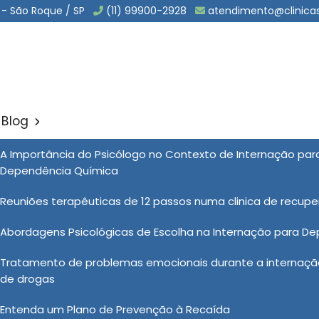
 - São Roque / SP
(11) 99900-2928
atendimento@clinica
Blog
a Dependentes Quimicos e
A Importância do Psicólogo no Contexto de Internação pa
Sol
Dependência Química
dentes Quimicos em Caçapava
Reuniões terapêuticas de 12 passos numa clinica de recup
Abordagens Psicológicas de Escolha na Internação para D
da é um passo crucial na jornada de
Tratamento de problemas emocionais durante a internação
 pacientes têm a oportunidade de
de drogas
dades de enfrentamento saudáveis ​​e
 sociais. O valor de clínica para
Entenda um Plano de Prevenção à Recaída