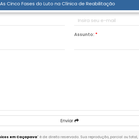
As Cinco Fases do Luto na Clínica de Reabilitação
Email:
*
Assunto:
*
Enviar
imicos em Caçapava
" é de direito reservado. Sua reprodução, parcial ou tot