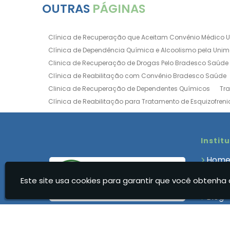
OUTRAS
PÁGINAS
Clínica de Recuperação que Aceitam Convênio Médico 
Clínica de Dependência Química e Alcoolismo pela Uni
Clinica de Recuperação de Drogas Pelo Bradesco Saúde
Clínica de Reabilitação com Convênio Bradesco Saúde
Clinica de Recuperação de Dependentes Químicos
Tr
Clínica de Reabilitação para Tratamento de Esquizofreni
Clínica para Dependência Química e Alcoolismo
Clín
Clínica de Recuperação Via Convênio da Porto Seguro
Clínica de Internação para Alcoólatras
Clínica de Rea
Instit
Clínica de Recuperação Até 500 Reais
Clínica de Rec
Hom
Clínica de Recuperação Feminina Evangélica
Clínica
Quem
Clínica de Recuperação para Drogados
Clínica de R
Este site usa cookies para garantir que você obtenha 
Clíni
Clinica Dependencia Quimica Evangelica
Clinica Dep
Blog
Clínica para Dependentes Químicos Feminina
Clinica
Cont
Clínica para Dependentes Químicos Valor
Clinica par
Infor
Clínica Reabilitação Dependentes Químicos
Clínica R