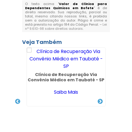
O texto acima "
Valor de Clinica para
Dependentes Quimicos em Bofete
" é de
direito reservado. Sua reprodução, parcial ou
total, mesmo citando nossos links, é proibida
sem a autorização do autor. Plágio é crime e
está previsto no artigo 184 do Código Penal. –
Lei
n° 9.610-98 sobre direitos autorais
.
Veja Também
Clí
Quím
o que
Clínica de Recuperação Via
 Unimed
Convênio Médico em Taubaté - SP
os
Saiba Mais