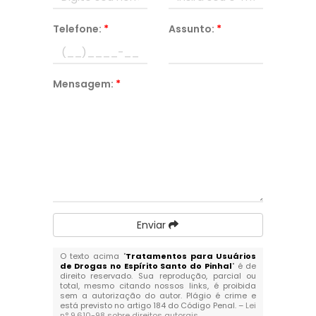
Telefone:
*
Assunto:
*
Mensagem:
*
Enviar
O texto acima "
Tratamentos para Usuários
de Drogas no Espírito Santo do Pinhal
" é de
direito reservado. Sua reprodução, parcial ou
total, mesmo citando nossos links, é proibida
sem a autorização do autor. Plágio é crime e
está previsto no artigo 184 do Código Penal. –
Lei
n° 9.610-98 sobre direitos autorais
.