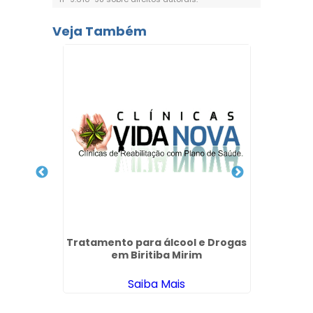
Veja Também
ntes
 SP
Tratamento para álcool e Drogas
Quanto
em Biritiba Mirim
Pe
Saiba Mais