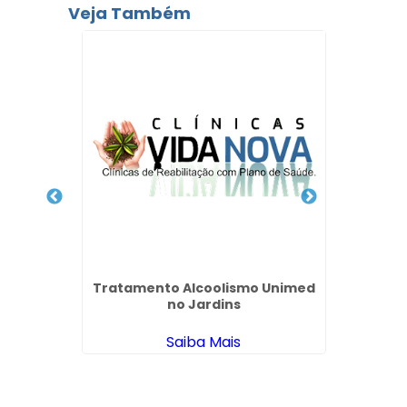
Veja Também
para
aposo
Tratamento Alcoolismo Unimed
Tr
no Jardins
I
Saiba Mais