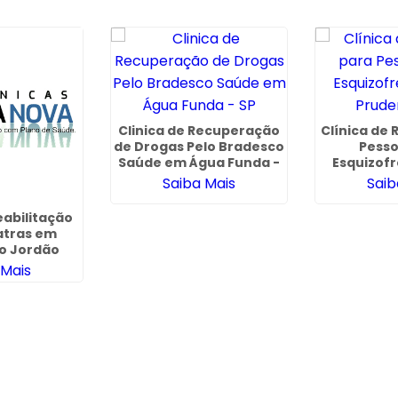
Clinica de Recuperação
Clínica de
de Drogas Pelo Bradesco
Pess
Saúde em Água Funda -
Esquizofr
SP
Prude
Saiba Mais
Saib
eabilitação
atras em
o Jordão
 Mais