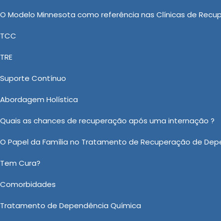
livre das drogas e a alcançar um estado de bem-estar
O Modelo Minnesota como referência nas Clínicas de Recu
TCC
 de Drogas: Abordagens Personaliz
TRE
ica de Saúde, proporcionando com qualidade, viabilid
Suporte Contínuo
a New New Clinica Vida Nova vem crescendo e mostran
o para álcool e Drogas, Clínica de Reabilitação de Alco
Abordagem Holística
o Unimed, garantindo assim seu sucesso no mercado de 
Quais as chances de recuperação após uma internação ?
O Papel da Família no Tratamento de Recuperação de Dep
o sobre Tratamentos para Usuários de Drogas em Roseira?
Tem Cura?
Ou em nosso WhatsApp
Clicando aqui
Comorbidades
Email:
*
Tratamento de Dependência Química