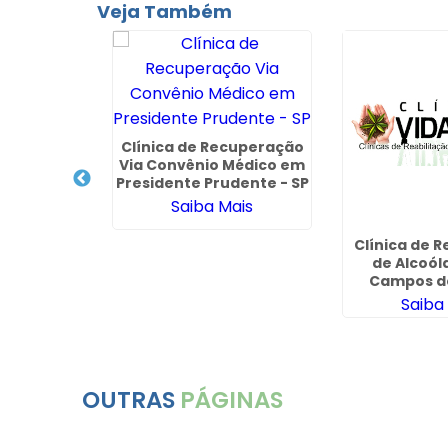
Veja Também
cuperação
Clínica de Recuperação
adesco em
Via Convênio Médico em
Cima -
Presidente Prudente - SP
hos
ais
Saiba Mais
Clínica de R
de Alcoól
Campos d
Saiba
OUTRAS
PÁGINAS