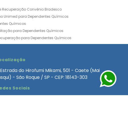
de Recuperação Convênio Bradesco
ão Unimed para Dependentes Químicos
entes Químicos
ilitação para Dependentes Químicos
Recuperação para Dependentes Químicos
ia Convênio Médico SulAmérica
aria para Dependentes Quimicos
inica de Recuperação Alcoolismo
ocalização
ca de Recuperação de Drogas Feminina
Estrada do Hirofumi Mikami, 501 - Caete (Mai
angélica
Clínica de Recuperação para Alcoólatra
asqui) - São Roque / SP - CEP: 18143-303
ntes Químicos
Clinica Dependencia Quimica
edes Sociais
 Involuntaria para Dependentes Quimicos
endentes Químicos Particular
as
Clínica Particular para Dependentes Químicos
Drogas
ecuperação para Dependentes Quimicos
Involuntária de Dependentes Químicos