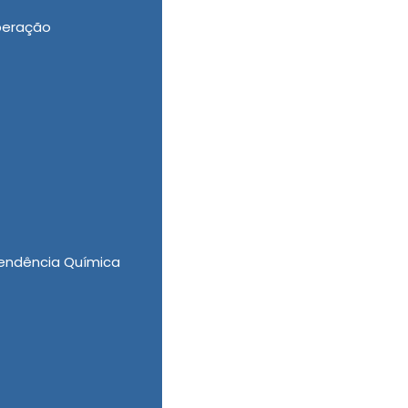
peração
adas para a Recuperação
ade e custo/benefício em Tratamentos para
do seu potencial através de Clínica para
ólatras, Clínica Reabilitação Alto Padrão e
Clínica de Saúde. Venha você também e faça
endência Química