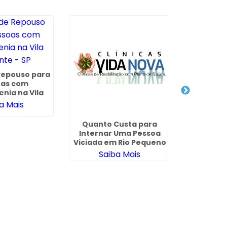
 Repouso para
oas com
Clínica 
enia na Vila
para D
nte - SP
a Mais
Químicos
Gou
Sa
Quanto Custa para
Internar Uma Pessoa
Viciada em Rio Pequeno
Saiba Mais