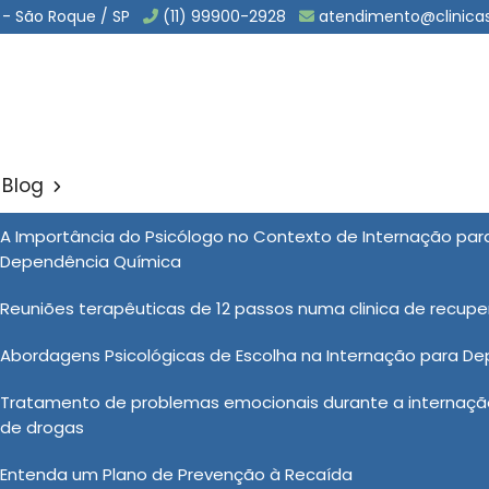
 - São Roque / SP
(11) 99900-2928
atendimento@clinica
Blog
ários de Drogas em Roseir
A Importância do Psicólogo no Contexto de Internação pa
Sol
Dependência Química
e Drogas em Roseira
Reuniões terapêuticas de 12 passos numa clinica de recup
Abordagens Psicológicas de Escolha na Internação para D
nas Clínicas Vida Nova são baseados em evidências
Tratamento de problemas emocionais durante a internação
roporcionando aos pacientes as ferramentas necessárias
de drogas
 Com um enfoque na educação, no suporte emocional e
frentamento, os tratamentos para usuários de drogas
Entenda um Plano de Prevenção à Recaída