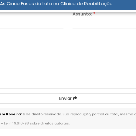
As Cinco Fases do Luto na Clínica de Reabilitação
Assunto:
*
Enviar
em Roseira
" é de direito reservado. Sua reprodução, parcial ou total, mesmo 
. –
Lei n° 9.610-98 sobre direitos autorais
.