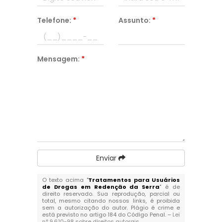
Telefone:
*
Assunto:
*
Mensagem:
*
Enviar
O texto acima "
Tratamentos para Usuários
de Drogas em Redenção da Serra
" é de
direito reservado. Sua reprodução, parcial ou
total, mesmo citando nossos links, é proibida
sem a autorização do autor. Plágio é crime e
está previsto no artigo 184 do Código Penal. –
Lei
n° 9.610-98 sobre direitos autorais
.