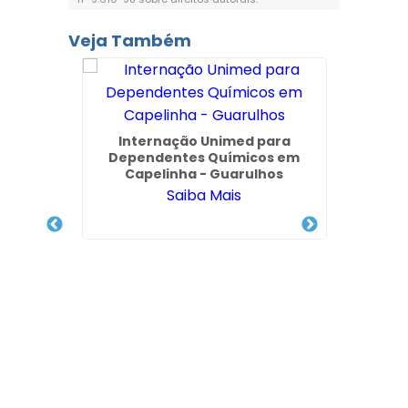
Veja Também
o de
Internação Unimed para
Arujá -
Dependentes Químicos em
Capelinha - Guarulhos
Saiba Mais
Clí
Quím