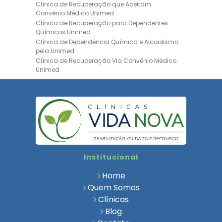
Clínica de Recuperação que Aceitam
Convênio Médico Unimed
Clínica de Recuperação para Dependentes
Químicos Unimed
Clínica de Dependência Química e Alcoolismo
pela Unimed
Clínica de Recuperação Via Convênio Médico
Unimed
Clínica de Recuperação Convênio Bradesco
Clinica de Recuperação de Drogas Pelo
Bradesco Saúde
Hospital Psiquiátrico para Dependentes
Químicos Unimed
Internação Unimed para Dependentes
Químicos
Clínica de Reabilitação com Convênio
Institucional
Bradesco Saúde
Clínica de Recuperação Via Convênio Médico
Home
Clínica para Dependentes Químicos
Quem Somos
Clinica de Recuperação de Dependentes
Clínicas
Químicos
Blog
Tratamento para Dependência Química e
Saúde Mental