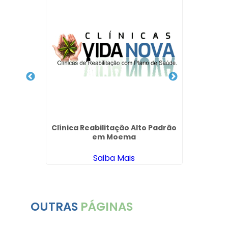
dência
l em
s
Clínica Reabilitação Alto Padrão
Clín
em Moema
Saúde
Saiba Mais
OUTRAS
PÁGINAS