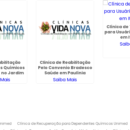
Clínica d
para Usuár
em I
Saib
abilitação
Clinica de Reabilitação
s Químicos
Pelo Convenio Bradesco
o no Jardim
Saúde em Paulínia
stano
 Mais
Saiba Mais
Unimed
Clínica de Recuperação para Dependentes Químicos Unimed