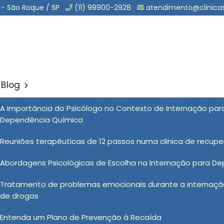
 - São Roque / SP
(11) 99900-2928
atendimento@clinica
Blog
uários de Drogas em Moru
A Importância do Psicólogo no Contexto de Internação pa
Sol
Dependência Química
de Drogas em Morungaba
Reuniões terapêuticas de 12 passos numa clinica de recup
Abordagens Psicológicas de Escolha na Internação para D
nas Clínicas Vida Nova são baseados em evidências
Tratamento de problemas emocionais durante a internação
roporcionando aos pacientes as ferramentas necessárias
de drogas
 Com um enfoque na educação, no suporte emocional e
frentamento, os tratamentos para usuários de drogas
Entenda um Plano de Prevenção à Recaída