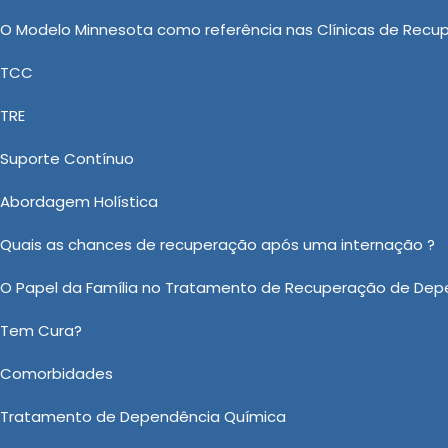
livre das drogas e a alcançar um estado de bem-estar
O Modelo Minnesota como referência nas Clínicas de Recu
TCC
 de Drogas: Abordagens Personaliz
TRE
para Usuários de Drogas em Morungaba e Clínica de Rec
Suporte Contínuo
ão Psiquiátrica Bradesco Saúde, Internação Depend
 Clinica Vida Nova é uma empresa especializada no ra
Abordagem Holística
ercado. Venha fazer um orçamento com a empresa de m
Quais as chances de recuperação após uma internação ?
o sobre Tratamentos para Usuários de Drogas em Morungaba?
O Papel da Família no Tratamento de Recuperação de Dep
Ou em nosso WhatsApp
Clicando aqui
Tem Cura?
Comorbidades
Email:
*
Tratamento de Dependência Química