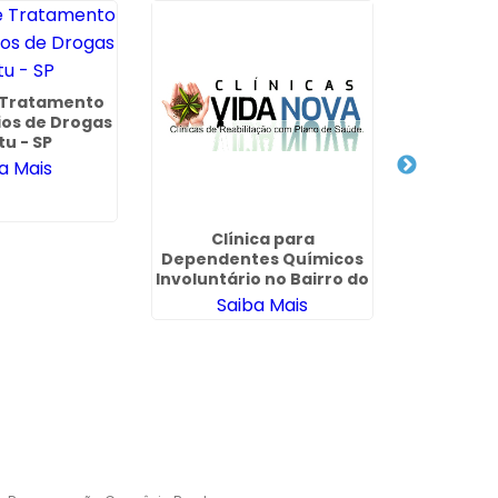
e Tratamento
ios de Drogas
tu - SP
a Mais
Clínica para
Internaç
Dependentes Químicos
Químico 
Involuntário no Bairro do
na Vi
Limão
Saiba Mais
Sa