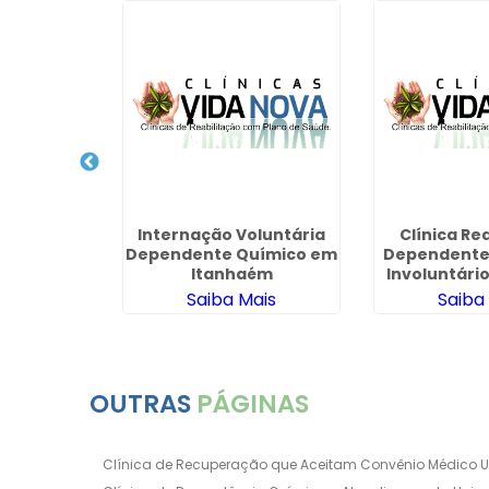
iquiátrica
Internação Voluntária
Clínica Re
ia Como
Dependente Químico em
Dependente
r na
Itanhaém
Involuntári
inha
Pauli
ais
Saiba Mais
Saiba
OUTRAS
PÁGINAS
Clínica de Recuperação que Aceitam Convênio Médico 