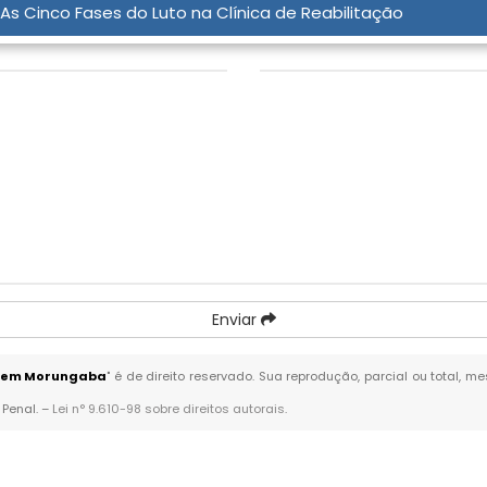
As Cinco Fases do Luto na Clínica de Reabilitação
Assunto:
*
Enviar
s em Morungaba
" é de direito reservado. Sua reprodução, parcial ou total, 
 Penal. –
Lei n° 9.610-98 sobre direitos autorais
.