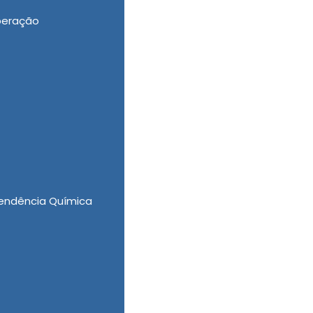
peração
adas para a Recuperação
uperação Baixo Custo, Clínica Reabilitação
ente Químico Plano de Saúde e Internação
mo de Clínica de Saúde e vem, a cada dia,
elhor custo/benefício do mercado.
endência Química