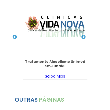
 Drogas
cério -
Tratamento Alcoolismo Unimed
Clín
em Jundiaí
Ace
Saiba Mais
OUTRAS
PÁGINAS