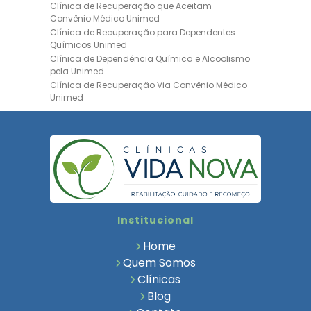
Clínica de Recuperação que Aceitam
Convênio Médico Unimed
Clínica de Recuperação para Dependentes
Químicos Unimed
Clínica de Dependência Química e Alcoolismo
pela Unimed
Clínica de Recuperação Via Convênio Médico
Unimed
Clínica de Recuperação Convênio Bradesco
Clinica de Recuperação de Drogas Pelo
Bradesco Saúde
Hospital Psiquiátrico para Dependentes
Químicos Unimed
Internação Unimed para Dependentes
Químicos
Clínica de Reabilitação com Convênio
Institucional
Bradesco Saúde
Clínica de Recuperação Via Convênio Médico
Home
Clínica para Dependentes Químicos
Quem Somos
Clinica de Recuperação de Dependentes
Clínicas
Químicos
Blog
Tratamento para Dependência Química e
Saúde Mental