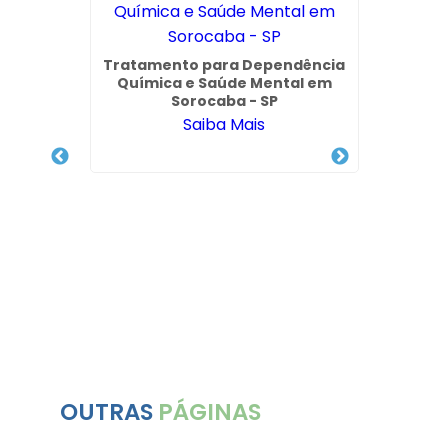
Tratamento para Dependência
Clí
Química e Saúde Mental em
Con
Sorocaba - SP
Parqu
Saiba Mais
ria
ia
OUTRAS
PÁGINAS