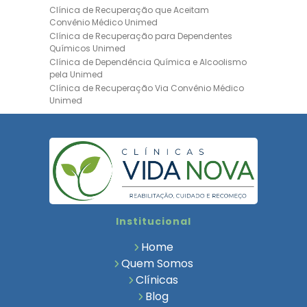
Clínica de Recuperação que Aceitam
Convênio Médico Unimed
Clínica de Recuperação para Dependentes
Químicos Unimed
Clínica de Dependência Química e Alcoolismo
pela Unimed
Clínica de Recuperação Via Convênio Médico
Unimed
Clínica de Recuperação Convênio Bradesco
Clinica de Recuperação de Drogas Pelo
Bradesco Saúde
Hospital Psiquiátrico para Dependentes
Químicos Unimed
Internação Unimed para Dependentes
Químicos
Clínica de Reabilitação com Convênio
Institucional
Bradesco Saúde
Clínica de Recuperação Via Convênio Médico
Home
Clínica para Dependentes Químicos
Quem Somos
Clinica de Recuperação de Dependentes
Clínicas
Químicos
Blog
Tratamento para Dependência Química e