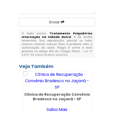
Enviar
O texto acima "
Tratamento Psiquiátrico
Internação na Cidade Dutra
" é de direito
reservado. Sua reprodução, parcial ou total,
mesmo citando nossos links, é proibida sem a
autorização do autor. Plágio é crime e está
previsto no artigo 184 do Código Penal. –
Lei n°
9.610-98 sobre direitos autorais
.
Veja Também
Pessoas
Clínica de Recuperação Convênio
Trata
blica -
Bradesco no Jaçanã - SP
Quí
C
Saiba Mais