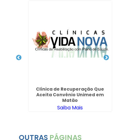
 Química
- SP
Clínica de Recuperação Que
Quanto
Aceita Convênio Unimed em
Pess
Matão
Saiba Mais
OUTRAS
PÁGINAS