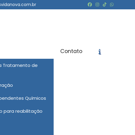
svidanova.com.br
Contato
ra Tratamento de
icite um Orçamento
Chame no WhatsApp
eração
Informações
ependentes Químicos
 para reabilitação