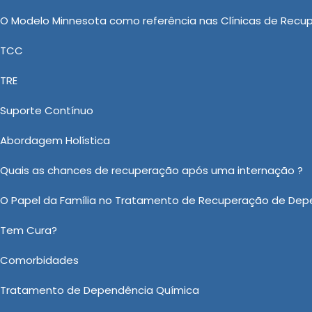
aciente se sinta compreendido e apoiado durante todo o
O Modelo Minnesota como referência nas Clínicas de Recu
TCC
: Uma Abordagem Responsável e
TRE
Nova
Suporte Contínuo
 de Clínica de Saúde, a New New Clinica Vida Nova ve
Abordagem Holística
ção para Alcoólatra, Clínica de Reabilitação de Alco
 Reais e Tratamento Álcool e Drogas, mas principalm
Quais as chances de recuperação após uma internação ?
ia, suprindo às necessidades de seus clientes. Contan
O Papel da Família no Tratamento de Recuperação de Dep
nto.
Tem Cura?
sobre Tratamento Involuntário em Salto de Pirapora?
Comorbidades
Ou em nosso WhatsApp
Clicando aqui
Tratamento de Dependência Química