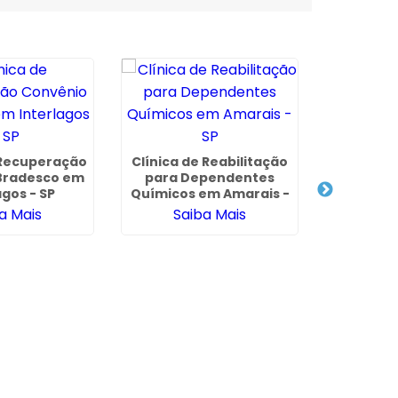
 Recuperação
Clínica de Reabilitação
Bradesco em
para Dependentes
Clínica 
agos - SP
Químicos em Amarais -
para D
SP
a Mais
Saiba Mais
Químic
Maia 
Sa