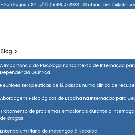
 - São Roque / SP
(11) 99900-2928
atendimento@clinica
Blog
io em Salto de Pirapora
A Importância do Psicólogo no Contexto de Internação pa
Sol
Dependência Química
alto de Pirapora
Reuniões terapêuticas de 12 passos numa clinica de recup
Abordagens Psicológicas de Escolha na Internação para D
línicas Vida Nova, os pacientes recebem suporte e
Tratamento de problemas emocionais durante a internação
ultidisciplinar de profissionais de saúde. Além da
de drogas
gico e terapêutico para ajudar o paciente a enfrentar os
s eficazes para a prevenção de recaídas. Esse suporte
Entenda um Plano de Prevenção à Recaída