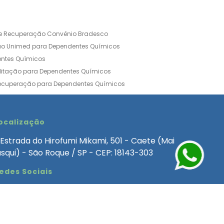
de Recuperação Convênio Bradesco
ão Unimed para Dependentes Químicos
entes Químicos
ilitação para Dependentes Químicos
Recuperação para Dependentes Químicos
ia Convênio Médico SulAmérica
aria para Dependentes Quimicos
inica de Recuperação Alcoolismo
ocalização
ca de Recuperação de Drogas Feminina
Estrada do Hirofumi Mikami, 501 - Caete (Mai
angélica
Clínica de Recuperação para Alcoólatra
asqui) - São Roque / SP - CEP: 18143-303
ntes Químicos
Clinica Dependencia Quimica
edes Sociais
 Involuntaria para Dependentes Quimicos
endentes Químicos Particular
as
Clínica Particular para Dependentes Químicos
Drogas
ecuperação para Dependentes Quimicos