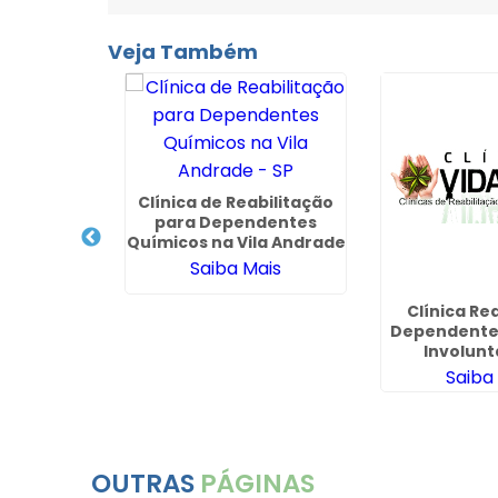
Veja Também
cuperação
Clínica de Reabilitação
Convênio
para Dependentes
 Campo
Químicos na Vila Andrade
- MS
- SP
ais
Saiba Mais
Clínica Re
Dependente
Involunt
Guaru
Saiba
OUTRAS
PÁGINAS