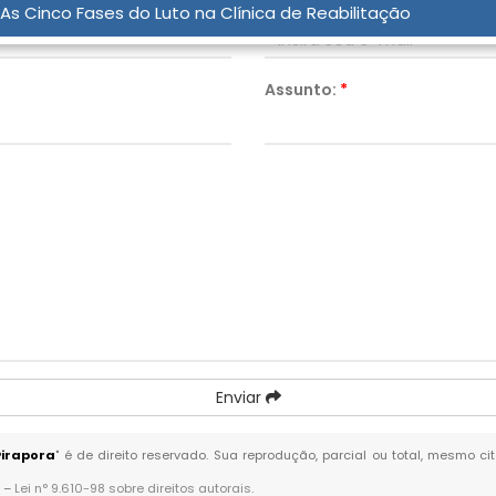
Email:
*
As Cinco Fases do Luto na Clínica de Reabilitação
Assunto:
*
Enviar
Pirapora
" é de direito reservado. Sua reprodução, parcial ou total, mesmo c
. –
Lei n° 9.610-98 sobre direitos autorais
.