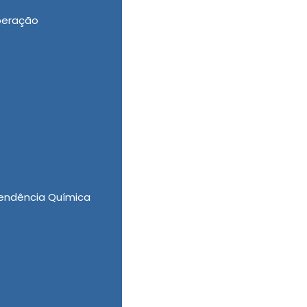
peração
m desempenhando os melhores recursos para
ólatras, Clínica Reabilitação Dependentes
ente, Tratamento Involuntário em Salto de
do com uma equipe especializada, a New New
endência Química