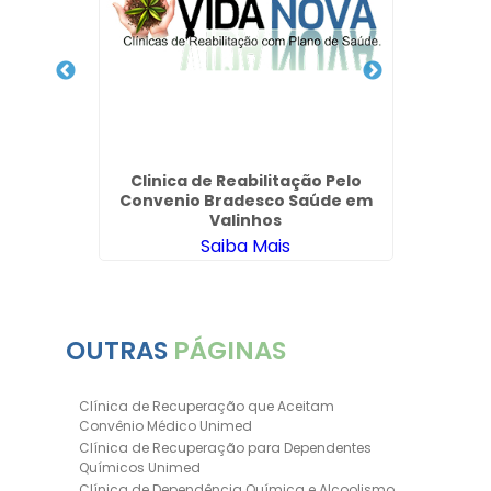
ica
Clinica de Reabilitação Pelo
Tr
ujá
Convenio Bradesco Saúde em
Int
Valinhos
Saiba Mais
OUTRAS
PÁGINAS
Clínica de Recuperação que Aceitam
Convênio Médico Unimed
Clínica de Recuperação para Dependentes
Químicos Unimed
Clínica de Dependência Química e Alcoolismo