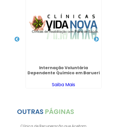
 Drogas
orros -
Internação Voluntária
I
Dependente Químico em Barueri
Involu
Saiba Mais
OUTRAS
PÁGINAS
Clínica de Recuperação que Aceitam