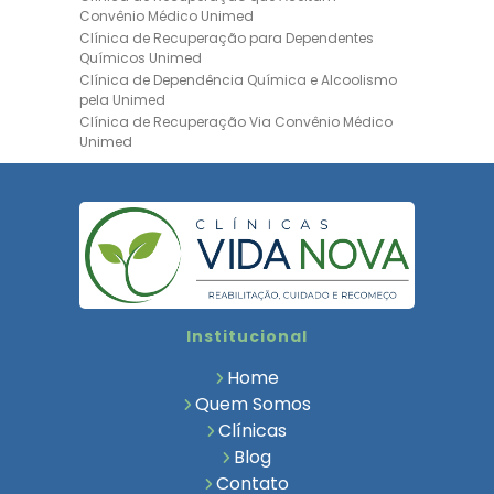
Convênio Médico Unimed
Clínica de Recuperação para Dependentes
Químicos Unimed
Clínica de Dependência Química e Alcoolismo
pela Unimed
Clínica de Recuperação Via Convênio Médico
Unimed
Clínica de Recuperação Convênio Bradesco
Clinica de Recuperação de Drogas Pelo
Bradesco Saúde
Hospital Psiquiátrico para Dependentes
Químicos Unimed
Internação Unimed para Dependentes
Químicos
Clínica de Reabilitação com Convênio
Institucional
Bradesco Saúde
Clínica de Recuperação Via Convênio Médico
Home
Clínica para Dependentes Químicos
Quem Somos
Clinica de Recuperação de Dependentes
Clínicas
Químicos
Blog
Tratamento para Dependência Química e
Saúde Mental
Contato