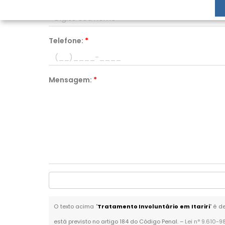
Nome:
*
Telefone:
*
Mensagem:
*
O texto acima "
Tratamento Involuntário em Itariri
" é d
está previsto no artigo 184 do Código Penal. –
Lei n° 9.610-9