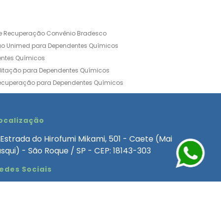
de Recuperação Convênio Bradesco
ão Unimed para Dependentes Químicos
entes Químicos
ilitação para Dependentes Químicos
Recuperação para Dependentes Químicos
ia Convênio Médico SulAmérica
aria para Dependentes Quimicos
inica de Recuperação Alcoolismo
ocalização
ca de Recuperação de Drogas Feminina
Estrada do Hirofumi Mikami, 501 - Caete (Mai
angélica
Clínica de Recuperação para Alcoólatra
asqui) - São Roque / SP - CEP: 18143-303
ntes Químicos
Clinica Dependencia Quimica
edes Sociais
 Involuntaria para Dependentes Quimicos
endentes Químicos Particular
as
Clínica Particular para Dependentes Químicos
Drogas
ecuperação para Dependentes Quimicos