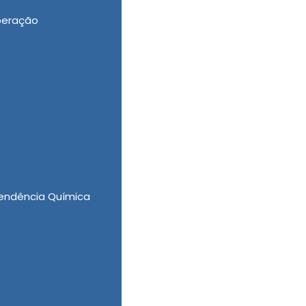
peração
nica de Saúde, conte com a New New Clinica
ra Dependentes Químicos Valor, Clinica de
oluntária Involuntária e Compulsória com a
A New New Clinica Vida Nova disponibiliza
endência Química