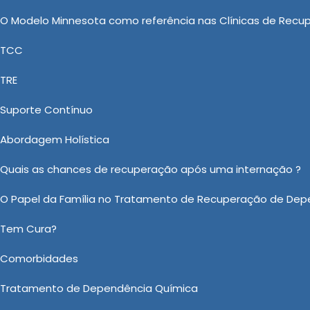
principal objetivo é proteger sempre a saúde e o bem-
O Modelo Minnesota como referência nas Clínicas de Recu
TCC
: Uma Abordagem Responsável e
TRE
Nova
Suporte Contínuo
luntário em Itariri de maior qualidade no segmento Clí
Abordagem Holística
amento Involuntário Dependencia Quimica, Clínica pa
nica de Recuperação Feminina Evangélica e Internação V
Quais as chances de recuperação após uma internação ?
 positiva das demais empresas de Clínica de Saúde. 
O Papel da Família no Tratamento de Recuperação de Dep
mento de sucesso.
Tem Cura?
obre Tratamento Involuntário em Itariri?
Comorbidades
Ou em nosso WhatsApp
Clicando aqui
Tratamento de Dependência Química