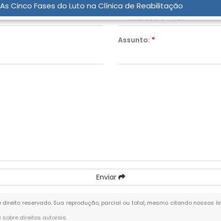
Email:
*
As Cinco Fases do Luto na Clínica de Reabilitação
Assunto:
*
Enviar
e direito reservado. Sua reprodução, parcial ou total, mesmo citando nossos li
8 sobre direitos autorais
.