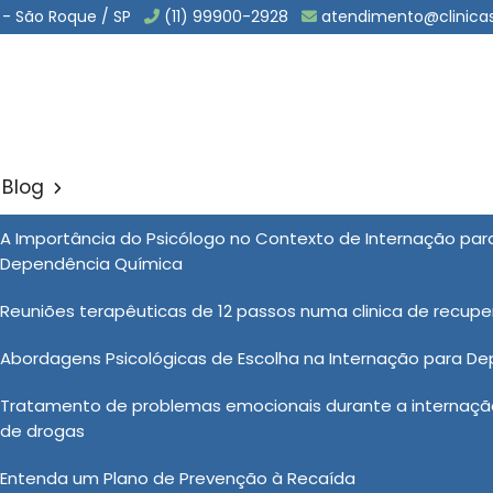
 - São Roque / SP
(11) 99900-2928
atendimento@clinica
Blog
io em Itariri
A Importância do Psicólogo no Contexto de Internação pa
Sol
Dependência Química
ariri
Reuniões terapêuticas de 12 passos numa clinica de recup
Abordagens Psicológicas de Escolha na Internação para D
amento involuntário é considerado uma medida extrema,
Tratamento de problemas emocionais durante a internação
pendência química em que a vida do paciente ou de
de drogas
onduzida com absoluta sensibilidade e profissionalismo,
seja baseada em avaliações médicas criteriosas e em
Entenda um Plano de Prevenção à Recaída