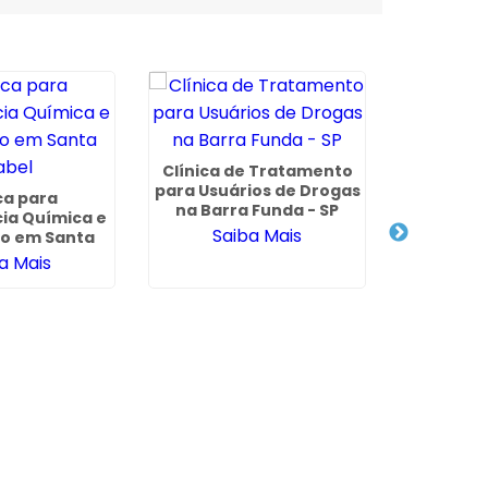
Clínica de Tratamento
para Usuários de Drogas
ca para
Clínica 
na Barra Funda - SP
ia Química e
Via Conv
Saiba Mais
mo em Santa
Embu da
abel
a Mais
Sa