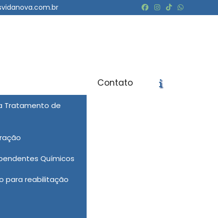
svidanova.com.br
Contato
ra Tratamento de
icite um Orçamento
Chame no WhatsApp
eração
Informações
ependentes Químicos
 para reabilitação