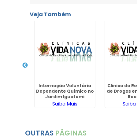
Veja Também
uiátrica
Internação Voluntária
Clinica de 
ernação em
Dependente Químico no
de Drogas e
siliense
Jardim Iguatemi
Roc
ais
Saiba Mais
Saiba
OUTRAS
PÁGINAS