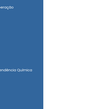
peração
 atua com o objetivo de proporcionar não
nica de Recuperação de Drogas, Internação
uímicos Valor, atendendo às mais exigentes
 juntamente às melhores ferramentas para
endência Química