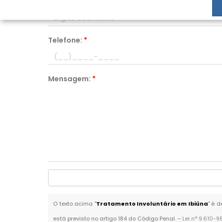
Nome:
*
Telefone:
*
Mensagem:
*
O texto acima "
Tratamento Involuntário em Ibiúna
" é 
está previsto no artigo 184 do Código Penal. –
Lei n° 9.610-9