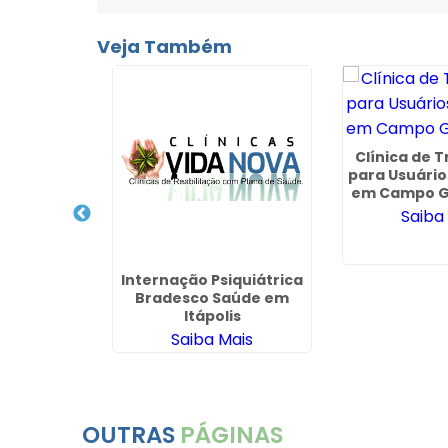
Veja Também
Clínica de 
para Usuário
cuperação
em Campo G
Médico em
Saiba
de - SP
ais
Internação Psiquiátrica
Bradesco Saúde em
Itápolis
Saiba Mais
OUTRAS
PÁGINAS