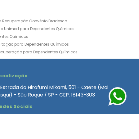
de Recuperação Convênio Bradesco
ão Unimed para Dependentes Químicos
entes Químicos
ilitação para Dependentes Químicos
Recuperação para Dependentes Químicos
ia Convênio Médico SulAmérica
aria para Dependentes Quimicos
inica de Recuperação Alcoolismo
ocalização
ca de Recuperação de Drogas Feminina
Estrada do Hirofumi Mikami, 501 - Caete (Mai
angélica
Clínica de Recuperação para Alcoólatra
asqui) - São Roque / SP - CEP: 18143-303
ntes Químicos
Clinica Dependencia Quimica
edes Sociais
 Involuntaria para Dependentes Quimicos
endentes Químicos Particular
as
Clínica Particular para Dependentes Químicos
Drogas
ecuperação para Dependentes Quimicos