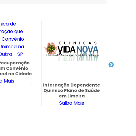
 Recuperação
am Convênio
med na Cidade
a - SP
a Mais
Internação Dependente
Clínica
Químico Plano de Saúde
Brades
em Limeira
Saiba Mais
Sa