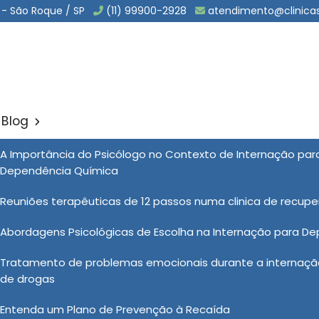
 - São Roque / SP
(11) 99900-2928
atendimento@clinica
Blog
rio em Ibiúna
A Importância do Psicólogo no Contexto de Internação pa
Sol
Dependência Química
Ibiúna
Reuniões terapêuticas de 12 passos numa clinica de recup
Abordagens Psicológicas de Escolha na Internação para D
línicas Vida Nova, os pacientes recebem suporte e
Tratamento de problemas emocionais durante a internação
ultidisciplinar de profissionais de saúde. Além da
de drogas
gico e terapêutico para ajudar o paciente a enfrentar os
s eficazes para a prevenção de recaídas. Esse suporte
Entenda um Plano de Prevenção à Recaída