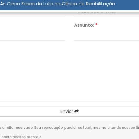
Email:
*
As Cinco Fases do Luto na Clínica de Reabilitação
Assunto:
*
Enviar
de direito reservado. Sua reprodução, parcial ou total, mesmo citando nossos li
8 sobre direitos autorais
.