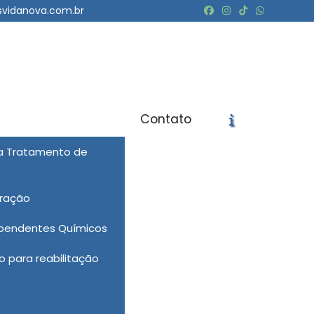
svidanova.com.br
Contato
ra Tratamento de
icite um Orçamento
Chame no WhatsApp
eração
Informações
ependentes Químicos
 para reabilitação