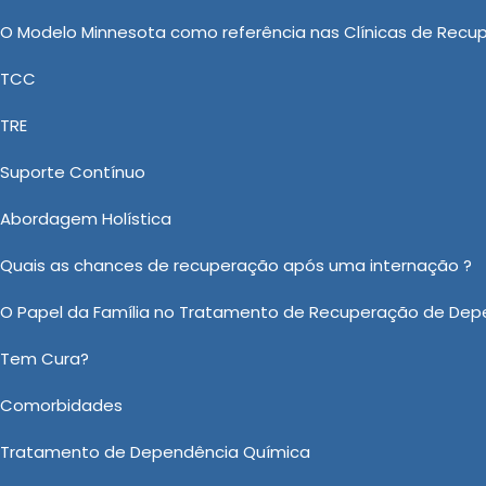
aciente se sinta compreendido e apoiado durante todo o
O Modelo Minnesota como referência nas Clínicas de Recu
TCC
: Uma Abordagem Responsável e
TRE
Nova
Suporte Contínuo
to de Clínica de Saúde, a New New Clinica Vida Nova
Abordagem Holística
a, mas também, Centro de Recuperação de Drogados, Cli
ncia Quimica Evangelica e Clínica para Dependentes Q
Quais as chances de recuperação após uma internação ?
m orçamento. Contamos com profissionais competentes
O Papel da Família no Tratamento de Recuperação de Dep
Tem Cura?
 sobre Tratamento Involuntário em Ibiúna?
Comorbidades
Ou em nosso WhatsApp
Clicando aqui
Tratamento de Dependência Química