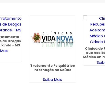
Tratamento
s de Drogas
rande - MS
Clínica de
 Mais
que Aceit
Médico Uni
Dutr
Saib
Tratamento Psiquiátrico
Internação na Saúde
Saiba Mais