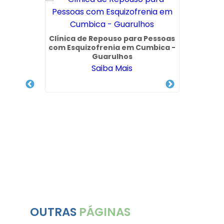
Clínica de Repouso para Pessoas
Clinic
com Esquizofrenia em Cumbica -
Pelo B
Guarulhos
Saiba Mais
 Pelo
de em
OUTRAS
PÁGINAS