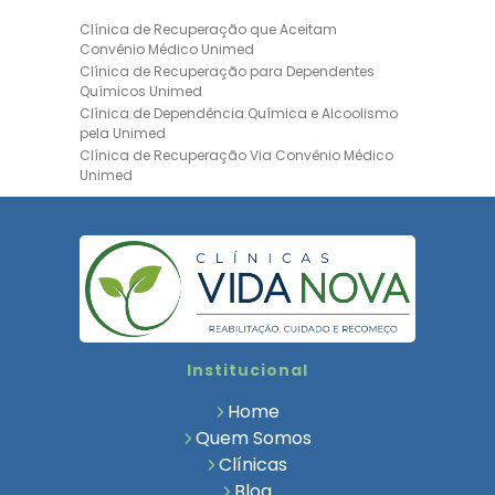
Clínica de Recuperação que Aceitam
Convênio Médico Unimed
Clínica de Recuperação para Dependentes
Químicos Unimed
Clínica de Dependência Química e Alcoolismo
pela Unimed
Clínica de Recuperação Via Convênio Médico
Unimed
Clínica de Recuperação Convênio Bradesco
Clinica de Recuperação de Drogas Pelo
Bradesco Saúde
Hospital Psiquiátrico para Dependentes
Químicos Unimed
Internação Unimed para Dependentes
Químicos
Clínica de Reabilitação com Convênio
Institucional
Bradesco Saúde
Clínica de Recuperação Via Convênio Médico
Home
Clínica para Dependentes Químicos
Quem Somos
Clinica de Recuperação de Dependentes
Clínicas
Químicos
Blog
Tratamento para Dependência Química e