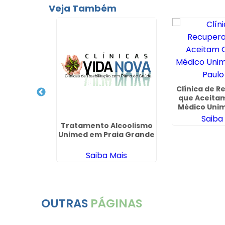
Veja Também
cuperação
adesco em
 SP
Clínica de 
ais
que Aceita
Médico Uni
Paulo
Saiba
Tratamento Alcoolismo
Unimed em Praia Grande
Saiba Mais
OUTRAS
PÁGINAS