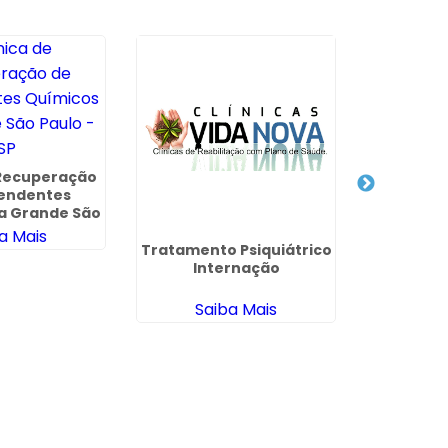
 Recuperação
Clínica 
endentes
Via Con
a Grande São
SulAméric
o - SP
a Mais
Sa
Tratamento Psiquiátrico
Internação
Saiba Mais