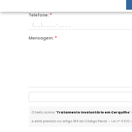
Telefone:
*
Mensagem:
*
O texto acima "
Tratamento Involuntário em Cerquilho
"
e está previsto no artigo 184 do Código Penal. –
Lei n° 9.610