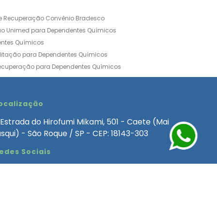
de Recuperação Convênio Bradesco
ão Unimed para Dependentes Químicos
entes Químicos
ilitação para Dependentes Químicos
Recuperação para Dependentes Químicos
ia Convênio Médico SulAmérica
aria para Dependentes Quimicos
inica de Recuperação Alcoolismo
ocalização
ca de Recuperação de Drogas Feminina
Estrada do Hirofumi Mikami, 501 - Caete (Mai
angélica
Clínica de Recuperação para Alcoólatra
asqui) - São Roque / SP - CEP: 18143-303
ntes Químicos
Clinica Dependencia Quimica
edes Sociais
 Involuntaria para Dependentes Quimicos
endentes Químicos Particular
as
Clínica Particular para Dependentes Químicos
Drogas
ecuperação para Dependentes Quimicos
Involuntária de Dependentes Químicos