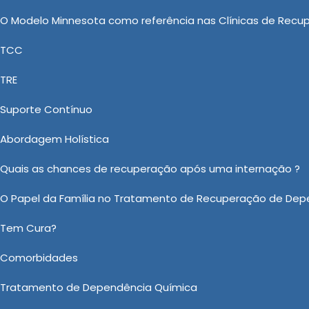
principal objetivo é proteger sempre a saúde e o bem-
O Modelo Minnesota como referência nas Clínicas de Recu
TCC
: Uma Abordagem Responsável e
TRE
Nova
Suporte Contínuo
aúde, a New New Clinica Vida Nova vem trabalhando com
Abordagem Holística
quilho como também Internação Involuntária para D
ímicos Valor, Tratamento Álcool e Drogas e Tratamento
Quais as chances de recuperação após uma internação ?
guarda seu contato para mais informações.
O Papel da Família no Tratamento de Recuperação de Dep
 sobre Tratamento Involuntário em Cerquilho?
Tem Cura?
Ou em nosso WhatsApp
Clicando aqui
Comorbidades
Tratamento de Dependência Química
Email:
*