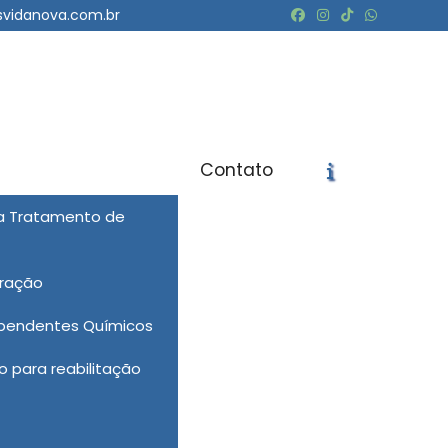
svidanova.com.br
Contato
ra Tratamento de
icite um Orçamento
Chame no WhatsApp
eração
Informações
ependentes Químicos
 para reabilitação