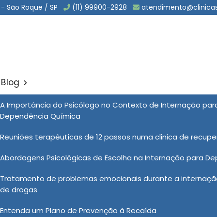
 - São Roque / SP
(11) 99900-2928
atendimento@clinica
Blog
rio em Cerquilho
A Importância do Psicólogo no Contexto de Internação pa
Sol
Dependência Química
Cerquilho
Reuniões terapêuticas de 12 passos numa clinica de recup
Abordagens Psicológicas de Escolha na Internação para D
amento involuntário é considerado uma medida extrema,
Tratamento de problemas emocionais durante a internação
pendência química em que a vida do paciente ou de
de drogas
onduzida com absoluta sensibilidade e profissionalismo,
seja baseada em avaliações médicas criteriosas e em
Entenda um Plano de Prevenção à Recaída