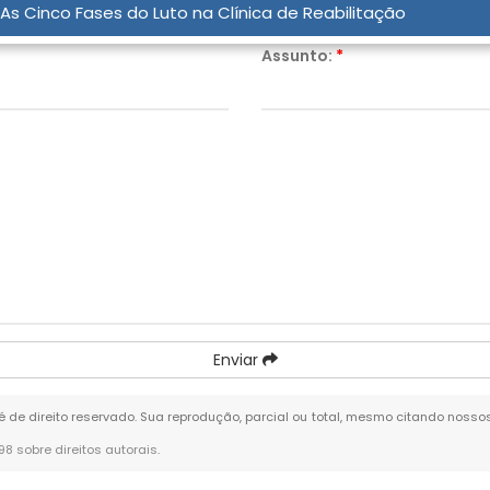
As Cinco Fases do Luto na Clínica de Reabilitação
Assunto:
*
Enviar
 é de direito reservado. Sua reprodução, parcial ou total, mesmo citando nossos
-98 sobre direitos autorais
.