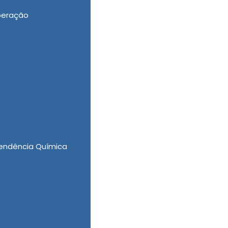
peração
 alta performance, disponibilizando para o
ependentes Quimicos, Clinica Internação
s para Usuários de Drogas para os melhores
endência Química