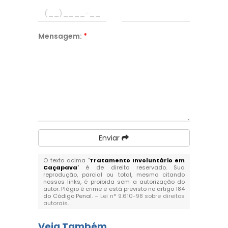
Mensagem:
*
Enviar
O texto acima "
Tratamento Involuntário em
Caçapava
" é de direito reservado. Sua
reprodução, parcial ou total, mesmo citando
nossos links, é proibida sem a autorização do
autor. Plágio é crime e está previsto no artigo 184
do Código Penal. –
Lei n° 9.610-98 sobre direitos
autorais
.
Veja Também