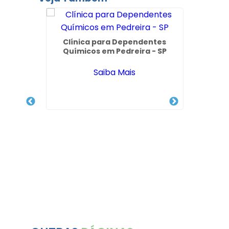
Clínica para Dependentes
Químicos em Pedreira - SP
o com
de em
Saiba Mais
Quanto
Pess