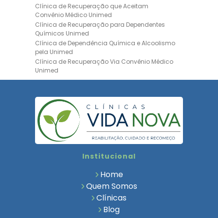
Clínica de Recuperação que Aceitam
Convênio Médico Unimed
Clínica de Recuperação para Dependentes
Químicos Unimed
Clínica de Dependência Química e Alcoolismo
pela Unimed
Clínica de Recuperação Via Convênio Médico
Unimed
Clínica de Recuperação Convênio Bradesco
Clinica de Recuperação de Drogas Pelo
Bradesco Saúde
Hospital Psiquiátrico para Dependentes
Químicos Unimed
Internação Unimed para Dependentes
Químicos
Clínica de Reabilitação com Convênio
Institucional
Bradesco Saúde
Clínica de Recuperação Via Convênio Médico
Home
Clínica para Dependentes Químicos
Quem Somos
Clinica de Recuperação de Dependentes
Clínicas
Químicos
Blog
Tratamento para Dependência Química e
Saúde Mental