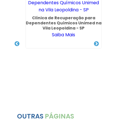
para
Clínica de Recuperação para
imed na
Dependentes Químicos Unimed na
hos
Vila Leopoldina - SP
Saiba Mais
Clí
Qu
OUTRAS
PÁGINAS