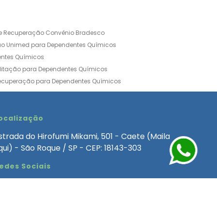
de Recuperação Convênio Bradesco
ão Unimed para Dependentes Químicos
entes Químicos
ilitação para Dependentes Químicos
Recuperação para Dependentes Químicos
ia Convênio Médico SulAmérica
aria para Dependentes Quimicos
inica de Recuperação Alcoolismo
ocalização
ca de Recuperação de Drogas Feminina
strada do Hirofumi Mikami, 501 - Caete (Maila
angélica
Clínica de Recuperação para Alcoólatra
qui) - São Roque / SP - CEP: 18143-303
ntes Químicos
Clinica Dependencia Quimica
edes Sociais
 Involuntaria para Dependentes Quimicos
endentes Químicos Particular
as
Clínica Particular para Dependentes Químicos
Drogas
ecuperação para Dependentes Quimicos