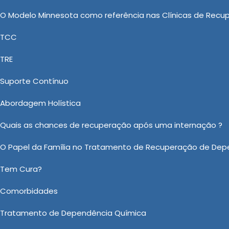
aciente se sinta compreendido e apoiado durante todo o
O Modelo Minnesota como referência nas Clínicas de Recu
TCC
: Uma Abordagem Responsável e
TRE
Nova
Suporte Contínuo
Psiquiátrica Involuntária, Clinica de Recuperação de
Abordagem Holística
rios de Drogas e Clínica de Recuperação Feminina Evang
íveis no mercado a fim de fornecer Tratamento Involun
Quais as chances de recuperação após uma internação ?
ica de Saúde. Nos contate e faça uma cotação. Possuí
O Papel da Família no Tratamento de Recuperação de Dep
tar o melhor atendimento possível.
Tem Cura?
 sobre Tratamento Involuntário em Amparo?
Comorbidades
Ou em nosso WhatsApp
Clicando aqui
Tratamento de Dependência Química