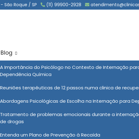
 - São Roque / SP
(11) 99900-2928
atendimento@clinica
Blog
ário em Amparo
A Importância do Psicólogo no Contexto de Internação pa
Sol
Dependência Química
mparo
Reuniões terapêuticas de 12 passos numa clinica de recup
Abordagens Psicológicas de Escolha na Internação para D
línicas Vida Nova, os pacientes recebem suporte e
Tratamento de problemas emocionais durante a internação
ultidisciplinar de profissionais de saúde. Além da
de drogas
gico e terapêutico para ajudar o paciente a enfrentar os
s eficazes para a prevenção de recaídas. Esse suporte
Entenda um Plano de Prevenção à Recaída