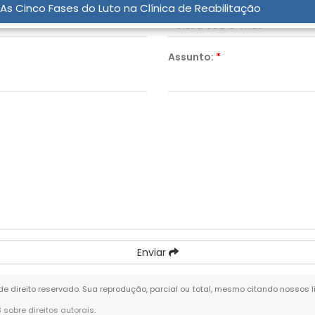
Email:
*
As Cinco Fases do Luto na Clínica de Reabilitação
Assunto:
*
Enviar
 de direito reservado. Sua reprodução, parcial ou total, mesmo citando nossos l
8 sobre direitos autorais
.