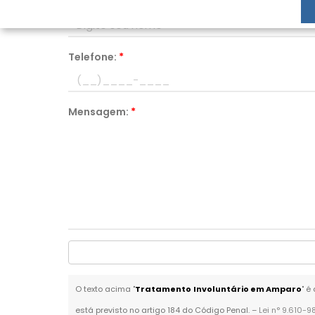
Nome:
*
Telefone:
*
Mensagem:
*
O texto acima "
Tratamento Involuntário em Amparo
" é
está previsto no artigo 184 do Código Penal. –
Lei n° 9.610-9