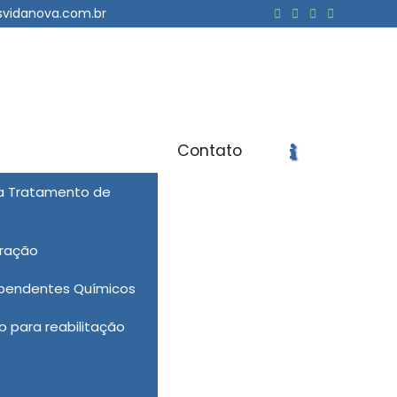
svidanova.com.br
Contato
ra Tratamento de
icite um Orçamento
Chame no WhatsApp
eração
Informações
ependentes Químicos
 para reabilitação