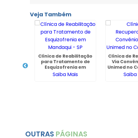
Veja Também
Clínica de Reabilitação
Clínica de 
para Tratamento de
Via Convên
cuperação
Esquizofrenia em
Unimed no C
 da Porto
Mandaqui - SP
Saiba Mais
Saiba
Itaim -
hos
ais
OUTRAS
PÁGINAS