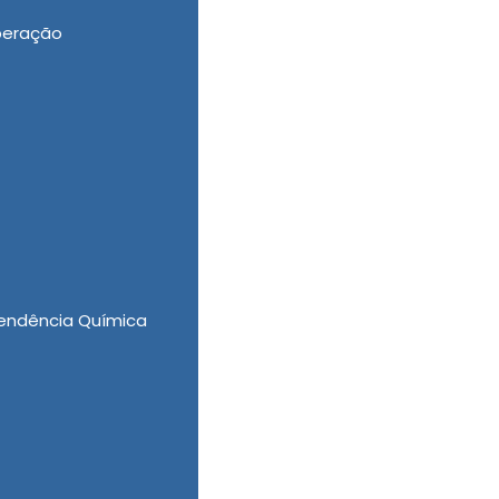
peração
 Drogas Feminina, Internação Involuntária
élica, a New New Clinica Vida Nova investe
tário em Amparo de qualidade, comprovando
mos as mais eficazes ferramentas e os mais
endência Química