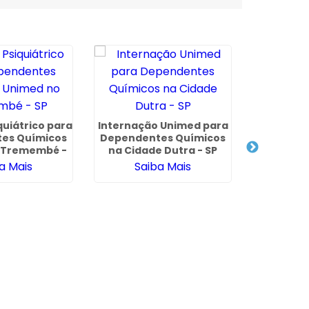
quiátrico para
Internação Unimed para
Clí
es Químicos
Dependentes Químicos
Depende
 Tremembé -
na Cidade Dutra - SP
em São Ca
SP
a Mais
Saiba Mais
Sa