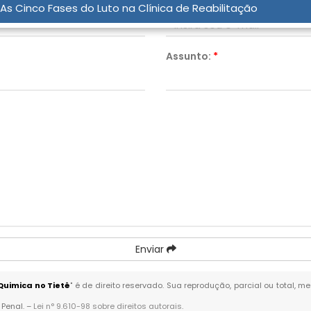
Email:
*
As Cinco Fases do Luto na Clínica de Reabilitação
Assunto:
*
Enviar
uimica no Tietê
" é de direito reservado. Sua reprodução, parcial ou total, 
 Penal. –
Lei n° 9.610-98 sobre direitos autorais
.