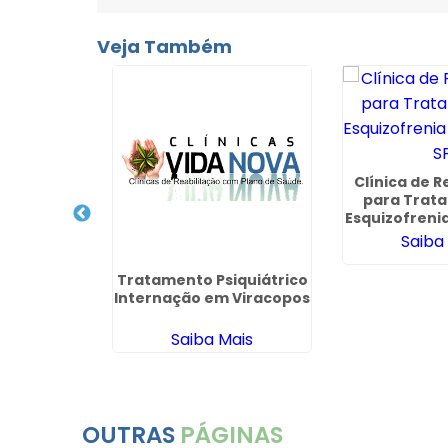
Veja Também
Clínica de R
para Trat
Esquizofreni
S
Saiba
lcoolismo
Tratamento Psiquiátrico
m São
Internação em Viracopos
ião
ais
Saiba Mais
OUTRAS
PÁGINAS