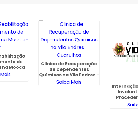
eabilitação
amento de
Clinica de Recuperação
a na Mooca -
de Dependentes
P
 Mais
Químicos na Vila Endres -
Guarulhos
Saiba Mais
Internação
Involun
Proceder
In
Saib