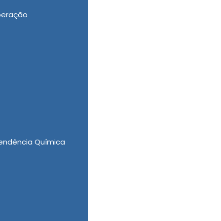
peração
tária de Dependentes Químicos, Internação
o de Drogas Feminina, a New New Clinica Vida
a almejada. O fato de ser uma empresa de
Ademais, a New New Clinica Vida Nova conta
Entre em contato agora mesmo e faça uma
endência Química