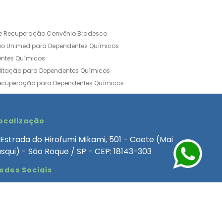
de Recuperação Convênio Bradesco
ão Unimed para Dependentes Químicos
entes Químicos
ilitação para Dependentes Químicos
Recuperação para Dependentes Químicos
ia Convênio Médico SulAmérica
aria para Dependentes Quimicos
inica de Recuperação Alcoolismo
ocalização
ca de Recuperação de Drogas Feminina
Estrada do Hirofumi Mikami, 501 - Caete (Mai
angélica
Clínica de Recuperação para Alcoólatra
asqui) - São Roque / SP - CEP: 18143-303
ntes Químicos
Clinica Dependencia Quimica
edes Sociais
 Involuntaria para Dependentes Quimicos
endentes Químicos Particular
as
Clínica Particular para Dependentes Químicos
Drogas
ecuperação para Dependentes Quimicos