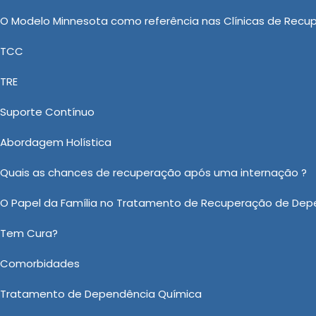
os cuidados necessários para superar a dependência.
O Modelo Minnesota como referência nas Clínicas de Recu
Dependência Química: Uma Medida
TCC
íticas
TRE
 Quimicos Internação Involuntaria, Internação Involun
Suporte Contínuo
aria para Dependentes Quimicos e Clinica de Recuperaçã
Abordagem Holística
ário Dependencia Quimica no Tietê com a eficiênci
comprovado com a qualidade dos recursos empregados. 
Quais as chances de recuperação após uma internação ?
 e comprometida a prestar um ótimo atendimento. 
O Papel da Família no Tratamento de Recuperação de Dep
Tem Cura?
 sobre Tratamento Involuntário Dependencia Quimica no Tietê?
Comorbidades
Ou em nosso WhatsApp
Clicando aqui
Tratamento de Dependência Química