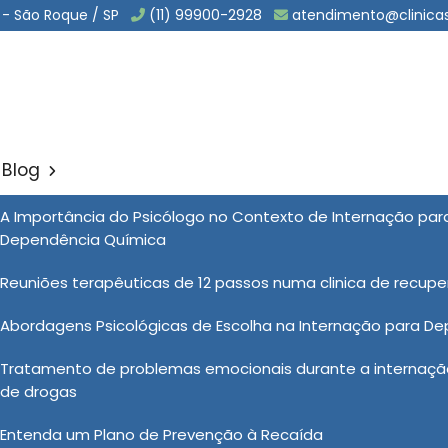
 - São Roque / SP
(11) 99900-2928
atendimento@clinica
Blog
rio Dependencia Quimica n
A Importância do Psicólogo no Contexto de Internação pa
Sol
Dependência Química
endencia Quimica no Tietê
Reuniões terapêuticas de 12 passos numa clinica de recup
Abordagens Psicológicas de Escolha na Internação para D
dência química nas Clínicas Vida Nova, os pacientes
Tratamento de problemas emocionais durante a internação
o em todas as etapas do processo. Desde a fase inicial
de drogas
, uma equipe multidisciplinar de profissionais de saúde
angentes. O objetivo é fornecer um ambiente seguro e
Entenda um Plano de Prevenção à Recaída