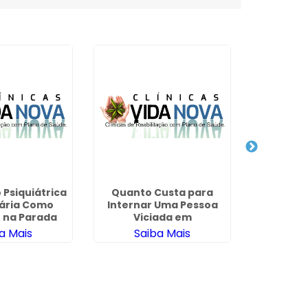
 Psiquiátrica
Quanto Custa para
Clinica d
tária Como
Internar Uma Pessoa
Pelo Con
 na Parada
Viciada em
Saúde 
glesa
Fernandópolis
a Mais
Saiba Mais
Sa