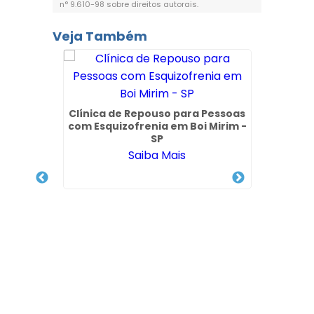
n° 9.610-98 sobre direitos autorais
.
Veja Também
Clínica de Repouso para Pessoas
com Esquizofrenia em Boi Mirim -
SP
Saiba Mais
ria
Clín
gueira
Alcoó