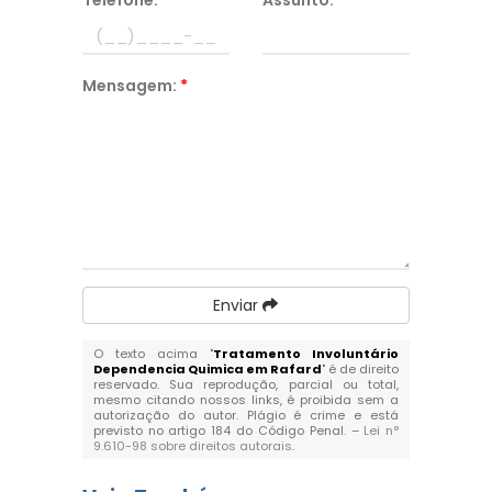
Telefone:
*
Assunto:
*
Mensagem:
*
Enviar
O texto acima "
Tratamento Involuntário
Dependencia Quimica em Rafard
" é de direito
reservado. Sua reprodução, parcial ou total,
mesmo citando nossos links, é proibida sem a
autorização do autor. Plágio é crime e está
previsto no artigo 184 do Código Penal. –
Lei n°
9.610-98 sobre direitos autorais
.