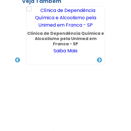
Veja Também
 Via
Clínica de Dependência Química e
ica em
Alcoolismo pela Unimed em
Franca - SP
Saiba Mais
Inter
Pl