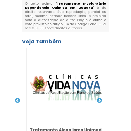
O texto acima "
Tratamento Involuntário
Dependencia Quimica em Quadra
" é de
direito reservado. Sua reprodução, parcial ou
total, mesmo citando nossos links, é proibida
sem a autorização do autor. Plágio é crime e
está previsto no artigo 184 do Código Penal. –
Lei
n° 9.610-98 sobre direitos autorais
.
Veja Também
 para
Clí
imed na
Conv
os
Tratamento Alcoolismo Unimed