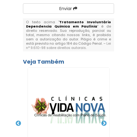
Enviar
O texto acima "
Tratamento Involuntário
Dependencia Quimica em Paulínia
" é de
direito reservado. Sua reprodução, parcial ou
total, mesmo citando nossos links, é proibida
sem a autorização do autor. Plágio é crime e
está previsto no artigo 184 do Código Penal. –
Lei
n° 9.610-98 sobre direitos autorais
.
Veja Também
onvênio
Clí
de - SP
Usuá