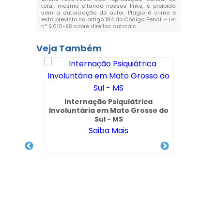
total, mesmo citando nossos links, é proibida
sem a autorização do autor. Plágio é crime e
está previsto no artigo 184 do Código Penal. –
Lei
n° 9.610-98 sobre direitos autorais
.
Veja Também
Internação Psiquiátrica
Involuntária em Mato Grosso do
Sul - MS
Saiba Mais
Químico
Intern
iri