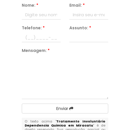
Nome:
*
Email:
*
Telefone:
*
Assunto:
*
Mensagem:
*
Enviar
O texto acima "
Tratamento Involuntário
Dependencia Quimica em Miracatu
" é de
direito reservado. Sua reprodução, parcial ou