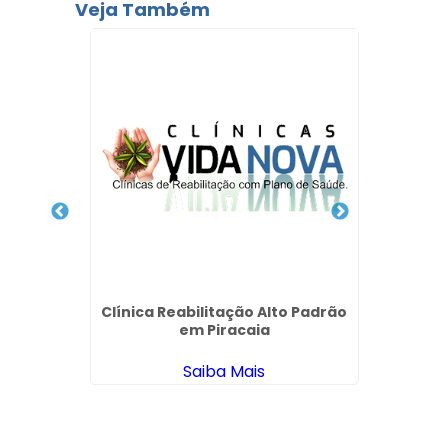
Veja Também
ica
Clínica Reabilitação Alto Padrão
Clinic
der no
em Piracaia
Saiba Mais