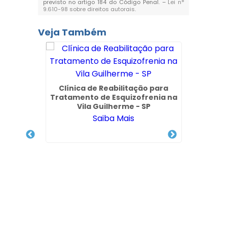
previsto no artigo 184 do Código Penal. –
Lei n°
9.610-98 sobre direitos autorais
.
Veja Também
o que
Clínica de Reabilitação para
 Unimed
Tratamento de Esquizofrenia na
Vila Guilherme - SP
Saiba Mais
Clín
Sa